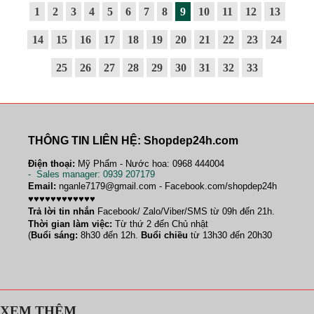
1
2
3
4
5
6
7
8
9
10
11
12
13
14
15
16
17
18
19
20
21
22
23
24
25
26
27
28
29
30
31
32
33
THÔNG TIN LIÊN HỆ: Shopdep24h.com
Điện thoại:
Mỹ Phẩm - Nước hoa: 0968 444004
-
Sales manager
: 0939 207179
Email:
nganle7179@gmail.com - Facebook.com/shopdep24h
♥♥♥♥♥♥♥♥♥♥♥♥
Trả lời tin nhắn
Facebook/ Zalo/Viber/SMS từ 09h đến 21h.
Thời gian làm việc:
Từ thứ 2 đến Chủ nhật
(
Buổi sáng:
8h30 đến 12h.
Buổi chiều
từ 13h30 đến 20h30
XEM THÊM