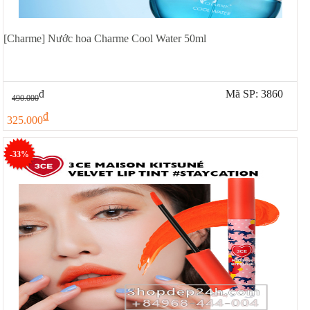
[Charme] Nước hoa Charme Cool Water 50ml
đ
Mã SP: 3860
490.000
đ
325.000
-33%