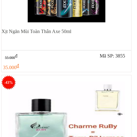
Xịt Ngăn Mùi Toàn Thân Axe 50ml
đ
Mã SP: 3855
55.000
đ
35.000
-43%