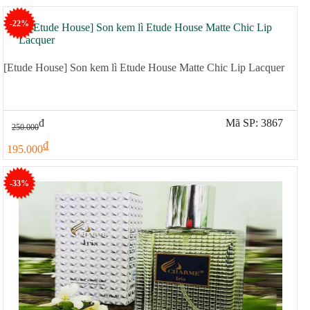
-22%
[Etude House] Son kem lì Etude House Matte Chic Lip Lacquer
đ
Mã SP: 3867
250.000
đ
195.000
-33%