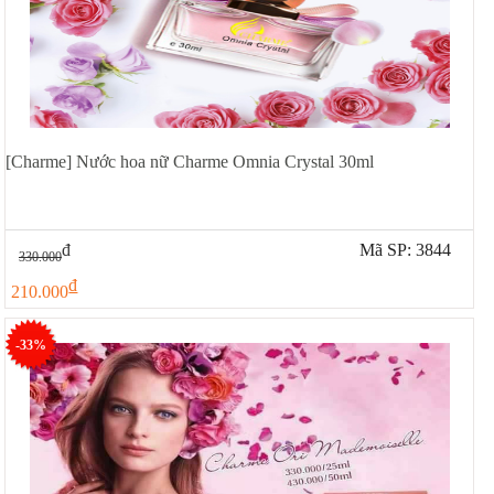
[Charme] Nước hoa nữ Charme Omnia Crystal 30ml
đ
Mã SP: 3844
330.000
đ
210.000
-33%