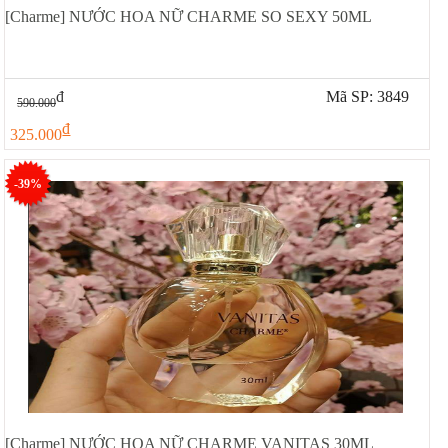
[Charme] NƯỚC HOA NỮ CHARME SO SEXY 50ML
đ
Mã SP: 3849
590.000
đ
325.000
-39%
[Charme] NƯỚC HOA NỮ CHARME VANITAS 30ML