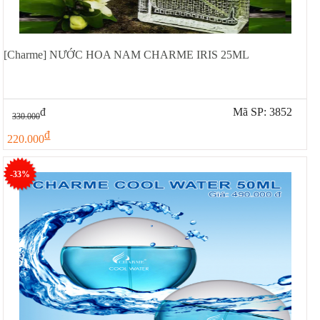
[Charme] NƯỚC HOA NAM CHARME IRIS 25ML
đ
Mã SP: 3852
330.000
đ
220.000
-33%