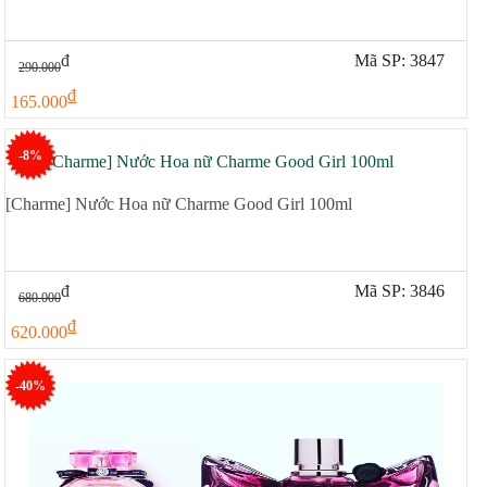
đ
Mã SP: 3847
290.000
đ
165.000
-8%
[Charme] Nước Hoa nữ Charme Good Girl 100ml
đ
Mã SP: 3846
680.000
đ
620.000
-40%