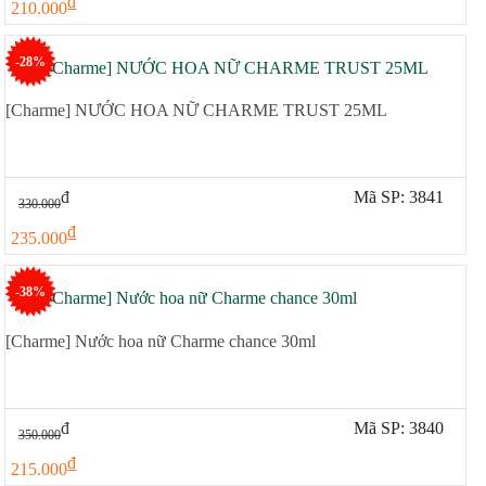
đ
210.000
-28%
[Charme] NƯỚC HOA NỮ CHARME TRUST 25ML
đ
Mã SP: 3841
330.000
đ
235.000
-38%
[Charme] Nước hoa nữ Charme chance 30ml
đ
Mã SP: 3840
350.000
đ
215.000