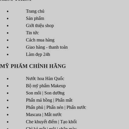
Trang chủ
Sản phẩm
Giới thiệu shop
Tin tức
Cách mua hàng
Giao hàng - thanh toán
Làm đẹp 24h
MỸ PHẨM CHÍNH HÃNG
Nước hoa Hàn Quốc
Bộ mỹ phẩm Makeup
Son môi | Son dưỡng
Phấn má hồng | Phấn mắt
Phấn phủ | Phấn nén | Phấn nước
Mascara | Mắt nước
Che khuyết điểm | Tạo khối
Chì kẻ mắt | môi | chân mày