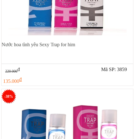
Nước hoa tình yêu Sexy Trap for him
đ
Mã SP: 3859
220.000
đ
135.000
-38%