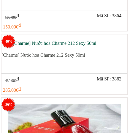
đ
Mã SP: 3864
165.000
đ
150.000
-40%
[Charme] Nước hoa Charme 212 Sexy 50ml
đ
Mã SP: 3862
480.000
đ
285.000
-39%