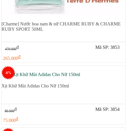
[Charme] Nước hoa nam & nữ CHARME RUBY & CHARME
RUBY SPORT 50ML
đ
Mã SP: 3853
470.000
đ
265.000
-6%
Xịt Khử Mùi Adidas Cho Nữ 150ml
đ
Mã SP: 3854
80.000
đ
75.000