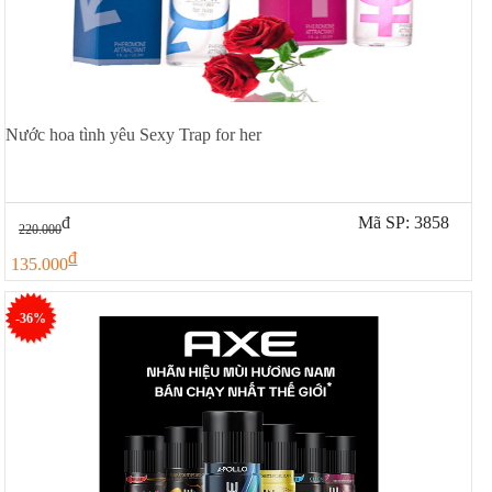
Nước hoa tình yêu Sexy Trap for her
đ
Mã SP: 3858
220.000
đ
135.000
-36%