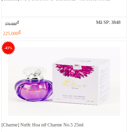
đ
Mã SP: 3848
370.000
đ
225.000
-43%
[Charme] Nước Hoa nữ Charme No.5 25ml