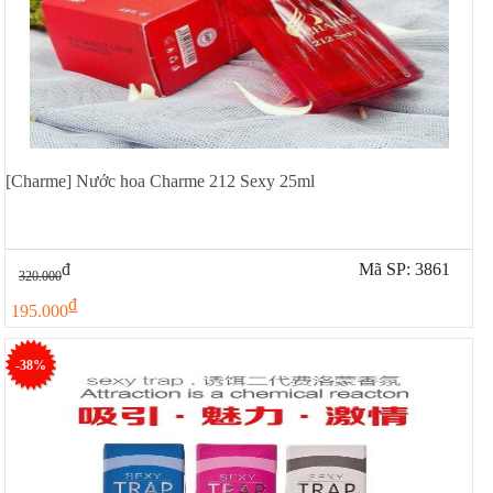
[Charme] Nước hoa Charme 212 Sexy 25ml
đ
Mã SP: 3861
320.000
đ
195.000
-38%