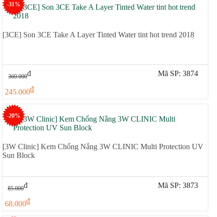
-31%
[3CE] Son 3CE Take A Layer Tinted Water tint hot trend 2018
đ
Mã SP: 3874
360.000
đ
245.000
-20%
[3W Clinic] Kem Chống Nắng 3W CLINIC Multi Protection UV
Sun Block
đ
Mã SP: 3873
85.000
đ
68.000