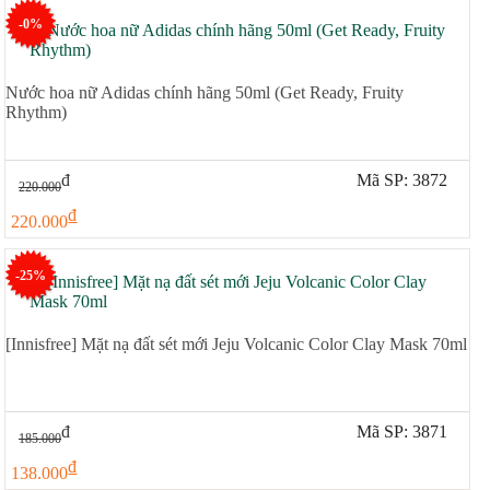
-0%
Nước hoa nữ Adidas chính hãng 50ml (Get Ready, Fruity
Rhythm)
đ
Mã SP: 3872
220.000
đ
220.000
-25%
[Innisfree] Mặt nạ đất sét mới Jeju Volcanic Color Clay Mask 70ml
đ
Mã SP: 3871
185.000
đ
138.000