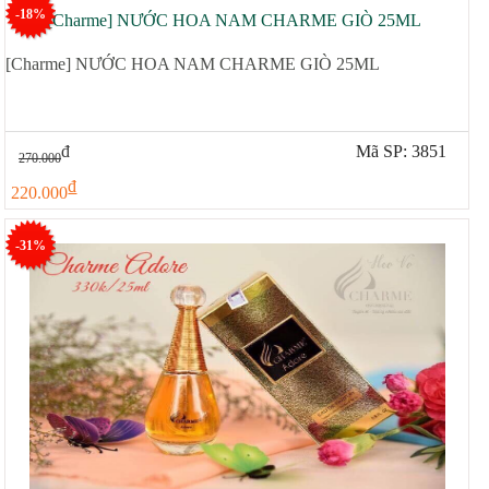
-18%
[Charme] NƯỚC HOA NAM CHARME GIÒ 25ML
đ
Mã SP: 3851
270.000
đ
220.000
-31%