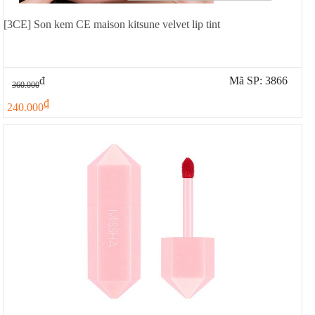
[3CE] Son kem CE maison kitsune velvet lip tint
đ
Mã SP: 3866
360.000
đ
240.000