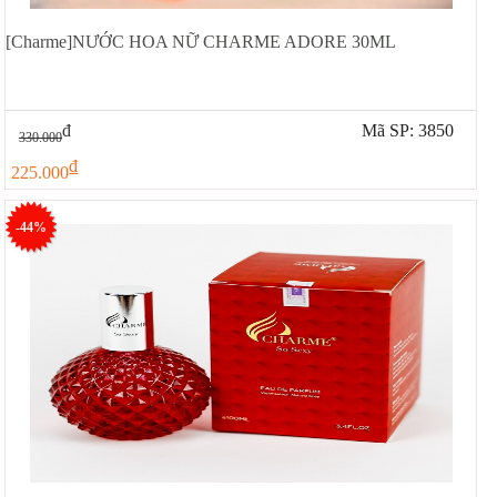
[Charme]NƯỚC HOA NỮ CHARME ADORE 30ML
đ
Mã SP: 3850
330.000
đ
225.000
-44%