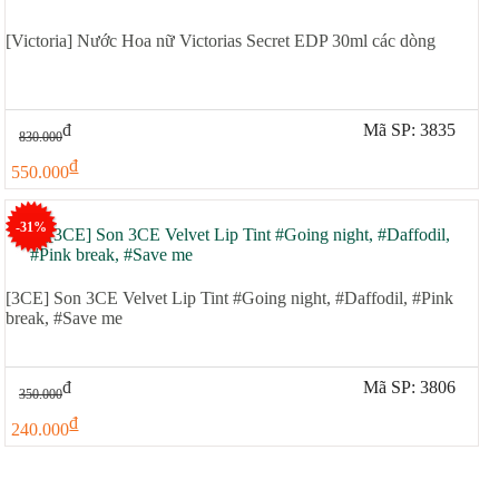
[Victoria] Nước Hoa nữ Victorias Secret EDP 30ml các dòng
đ
Mã SP: 3835
830.000
đ
550.000
-31%
[3CE] Son 3CE Velvet Lip Tint #Going night, #Daffodil, #Pink
break, #Save me
đ
Mã SP: 3806
350.000
đ
240.000