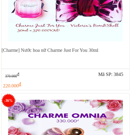
[Charme] Nước hoa nữ Charme Just For You 30ml
đ
Mã SP: 3845
370.000
đ
220.000
-36%