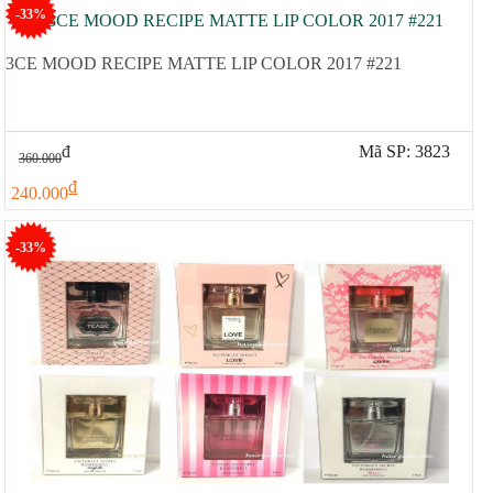
-33%
3CE MOOD RECIPE MATTE LIP COLOR 2017 #221
đ
Mã SP: 3823
360.000
đ
240.000
-33%