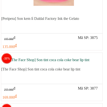
Xịt khoáng
Giảm cân | Tăng cân
Sữa rửa mặt | Tẩy trang | Lột mụn
Sp chăm sóc da khác
[Peripera] Son kem lì Daldal Factory Ink the Gelato
Nước hoa hồng | Toner
Sản phẩm trang điểm khác
đ
Mã SP: 3875
Kit | Samples các loại
195.000
đ
Cushion | BB cream | CC cream
135.000
-33%
[The Face Shop] Son tint coca cola coke bear lip tint
đ
Mã SP: 3877
255.000
đ
169.000