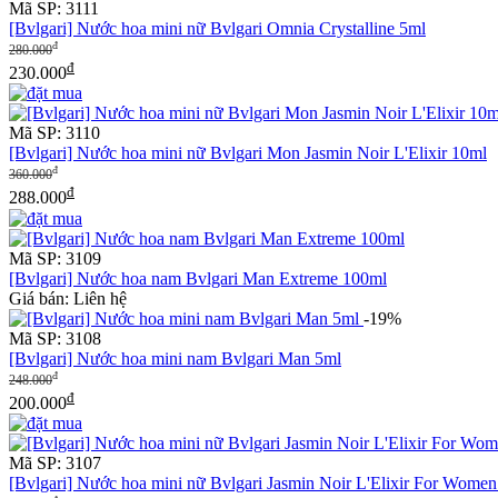
Mã SP: 3111
[Bvlgari] Nước hoa mini nữ Bvlgari Omnia Crystalline 5ml
đ
280.000
đ
230.000
Mã SP: 3110
[Bvlgari] Nước hoa mini nữ Bvlgari Mon Jasmin Noir L'Elixir 10ml
đ
360.000
đ
288.000
Mã SP: 3109
[Bvlgari] Nước hoa nam Bvlgari Man Extreme 100ml
Giá bán: Liên hệ
-19%
Mã SP: 3108
[Bvlgari] Nước hoa mini nam Bvlgari Man 5ml
đ
248.000
đ
200.000
Mã SP: 3107
[Bvlgari] Nước hoa mini nữ Bvlgari Jasmin Noir L'Elixir For Wome