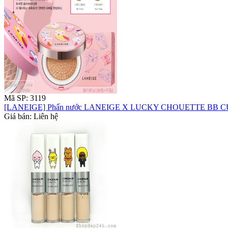
Mã SP: 3119
[LANEIGE] Phấn nước LANEIGE X LUCKY CHOUETTE BB 
Giá bán: Liên hệ