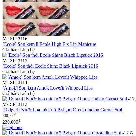
Mã SP: 3116
[Ecole] Son kem lì Ecole High Fix Lip Manicure
Giá bán: Liên hệ
Mã SP: 3115
[Ecole] Son thỏi Ecole Shine Black Lipstick 2016
Giá bán: Liên hệ
Mã SP: 3114
[Amok] Son kem Amok Lovefit Whipped Lips
Giá bán: Liên hệ
-17
Mã SP: 3112
[Bvlgari] Nước hoa mini nữ Bvlgari Omnia Indian Garnet 5ml
đ
280.000
đ
230.000
-17%