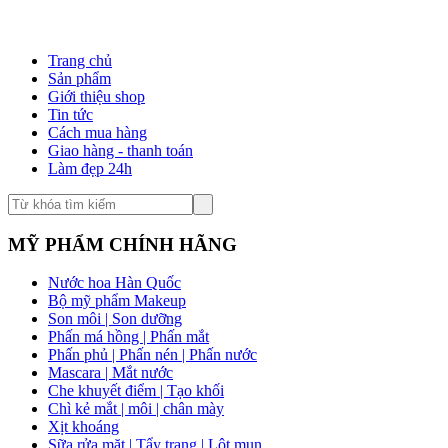
Trang chủ
Sản phẩm
Giới thiệu shop
Tin tức
Cách mua hàng
Giao hàng - thanh toán
Làm đẹp 24h
MỸ PHẨM CHÍNH HÃNG
Nước hoa Hàn Quốc
Bộ mỹ phẩm Makeup
Son môi | Son dưỡng
Phấn má hồng | Phấn mắt
Phấn phủ | Phấn nén | Phấn nước
Mascara | Mắt nước
Che khuyết điểm | Tạo khối
Chì kẻ mắt | môi | chân mày
Xịt khoáng
Sữa rửa mặt | Tẩy trang | Lột mụn