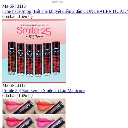
Mã SP: 3118
[The Face Shop] Bút che khuyết điểm 2 đầu CONCEALER DUA
Giá bán: Liên hệ
Mã SP: 3117
[Smile 25] Son kem lì Smile 25 Lip Manicure
Giá bán: Liên hệ