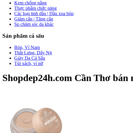
Kem chống nắng
Thực phẩm chức năng
Các loại tinh dầu | Dầu xoa bóp
Giảm cân | Tăng cân
Sp chăm sóc da khác
Sản phẩm cá sấu
Bóp, Ví Nam
Thắt Lưng, Dây Nịt
Giày Da Cá Sấu
Túi xách, ví nữ
Shopdep24h.com Cần Thơ bán nư