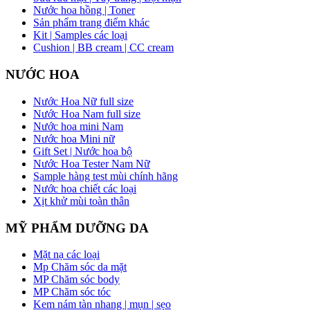
Nước hoa hồng | Toner
Sản phẩm trang điểm khác
Kit | Samples các loại
Cushion | BB cream | CC cream
NƯỚC HOA
Nước Hoa Nữ full size
Nước Hoa Nam full size
Nước hoa mini Nam
Nước hoa Mini nữ
Gift Set | Nước hoa bộ
Nước Hoa Tester Nam Nữ
Sample hàng test mùi chính hãng
Nước hoa chiết các loại
Xịt khử mùi toàn thân
MỸ PHẨM DƯỠNG DA
Mặt nạ các loại
Mp Chăm sóc da mặt
MP Chăm sóc body
MP Chăm sóc tóc
Kem nám tàn nhang | mụn | sẹo