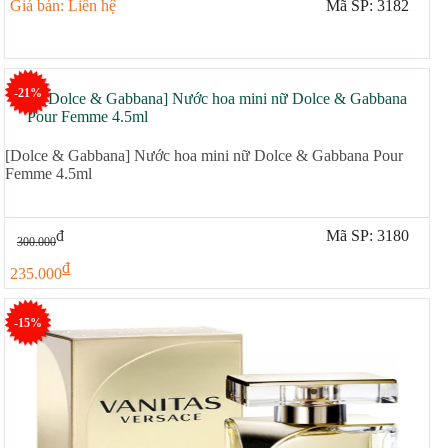
Giá bán: Liên hệ
Mã SP: 3182
-21%
[Dolce & Gabbana] Nước hoa mini nữ Dolce & Gabbana Pour
Femme 4.5ml
đ
Mã SP: 3180
300.000
đ
235.000
-15%