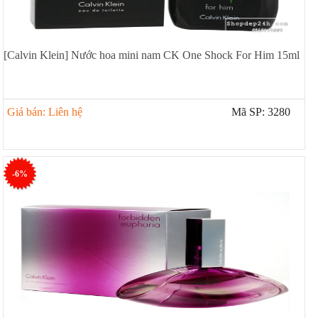
Xịt khoáng
Giảm cân | Tăng cân
Sữa rửa mặt | Tẩy trang | Lột mụn
Sp chăm sóc da khác
[Calvin Klein] Nước hoa mini nam CK One Shock For Him 15ml
Nước hoa hồng | Toner
Sản phẩm trang điểm khác
Giá bán: Liên hệ
Mã SP: 3280
Kit | Samples các loại
Cushion | BB cream | CC cream
-6%