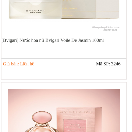
[Bvlgari] Nước hoa nữ Bvlgari Voile De Jasmin 100ml
Giá bán: Liên hệ
Mã SP: 3246