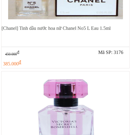
[Chanel] Tinh dầu nước hoa nữ Chanel No5 L Eau 1.5ml
đ
Mã SP: 3176
450.000
đ
385.000