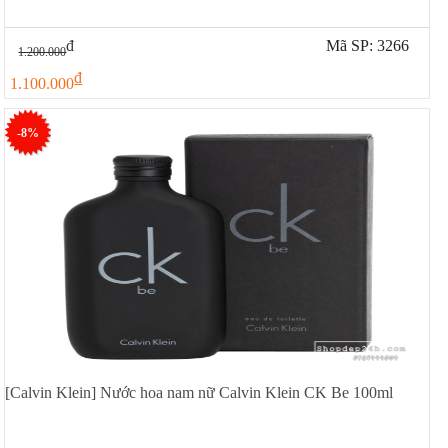
đ
Mã SP: 3266
1.200.000
đ
1.100.000
-8%
[Calvin Klein] Nước hoa nam nữ Calvin Klein CK Be 100ml