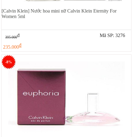
[Calvin Klein] Nước hoa mini nữ Calvin Klein Eternity For
Women 5ml
đ
Mã SP: 3276
395.000
đ
235.000
-8%