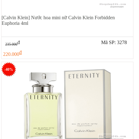
[Calvin Klein] Nước hoa mini nữ Calvin Klein Forbidden
Euphoria 4ml
đ
Mã SP: 3278
235.000
đ
220.000
-40%