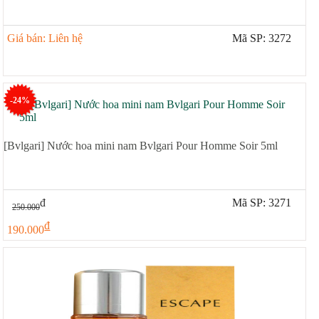
Giá bán: Liên hệ
Mã SP: 3272
-24%
[Bvlgari] Nước hoa mini nam Bvlgari Pour Homme Soir 5ml
đ
Mã SP: 3271
250.000
đ
190.000