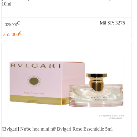
10ml
đ
Mã SP: 3275
320.000
đ
255.000
[Bvlgari] Nước hoa mini nữ Bvlgari Rose Essentielle 5ml