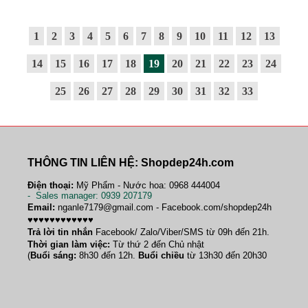
1
2
3
4
5
6
7
8
9
10
11
12
13
14
15
16
17
18
19
20
21
22
23
24
25
26
27
28
29
30
31
32
33
THÔNG TIN LIÊN HỆ: Shopdep24h.com
Điện thoại:
Mỹ Phẩm - Nước hoa: 0968 444004
-
Sales manager
: 0939 207179
Email:
nganle7179@gmail.com - Facebook.com/shopdep24h
♥♥♥♥♥♥♥♥♥♥♥♥
Trả lời tin nhắn
Facebook/ Zalo/Viber/SMS từ 09h đến 21h.
Thời gian làm việc:
Từ thứ 2 đến Chủ nhật
(
Buổi sáng:
8h30 đến 12h.
Buổi chiều
từ 13h30 đến 20h30