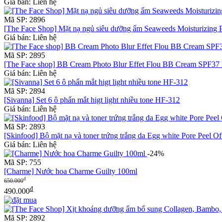
Giá bán: Liên hệ
Mã SP: 2896
[The Face Shop] Mặt nạ ngủ siêu dưỡng ẩm Seaweeds Moisturizing 
Giá bán: Liên hệ
Mã SP: 2895
[The Face shop] BB Cream Photo Blur Effet Flou BB Cream SPF3
Giá bán: Liên hệ
Mã SP: 2894
[Sivanna] Set 6 ô phấn mắt higt light nhiều tone HF-312
Giá bán: Liên hệ
Mã SP: 2893
[Skinfood] Bộ mặt nạ và toner trứng trắng da Egg white Pore Peel 
Giá bán: Liên hệ
-24%
Mã SP: 755
[Charme] Nước hoa Charme Guilty 100ml
đ
650.000
đ
490.000
Mã SP: 2892