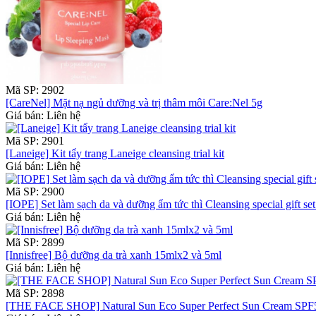
Mã SP: 2902
[CareNel] Mặt nạ ngủ dưỡng và trị thâm môi Care:Nel 5g
Giá bán: Liên hệ
Mã SP: 2901
[Laneige] Kit tẩy trang Laneige cleansing trial kit
Giá bán: Liên hệ
Mã SP: 2900
[IOPE] Set làm sạch da và dưỡng ẩm tức thì Cleansing special gift se
Giá bán: Liên hệ
Mã SP: 2899
[Innisfree] Bộ dưỡng da trà xanh 15mlx2 và 5ml
Giá bán: Liên hệ
Mã SP: 2898
[THE FACE SHOP] Natural Sun Eco Super Perfect Sun Cream SP