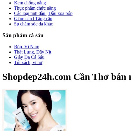
Kem chống nắng
Thực phẩm chức năng
Các loại tinh dầu | Dầu xoa bóp
Giảm cân | Tăng cân
Sp chăm sóc da khác
Sản phẩm cá sấu
Bóp, Ví Nam
Thắt Lưng, Dây Nịt
Giày Da Cá Sấu
Túi xách, ví nữ
Shopdep24h.com Cần Thơ bán nư