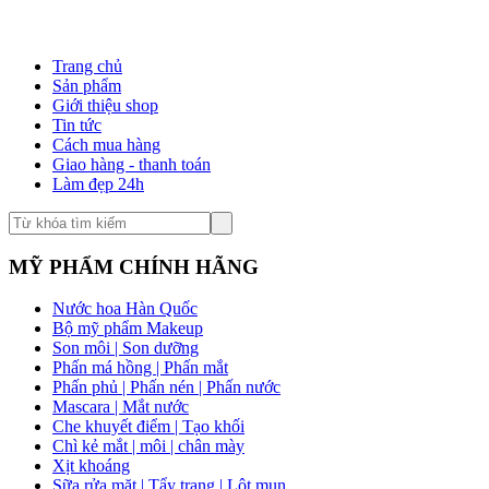
Trang chủ
Sản phẩm
Giới thiệu shop
Tin tức
Cách mua hàng
Giao hàng - thanh toán
Làm đẹp 24h
MỸ PHẨM CHÍNH HÃNG
Nước hoa Hàn Quốc
Bộ mỹ phẩm Makeup
Son môi | Son dưỡng
Phấn má hồng | Phấn mắt
Phấn phủ | Phấn nén | Phấn nước
Mascara | Mắt nước
Che khuyết điểm | Tạo khối
Chì kẻ mắt | môi | chân mày
Xịt khoáng
Sữa rửa mặt | Tẩy trang | Lột mụn