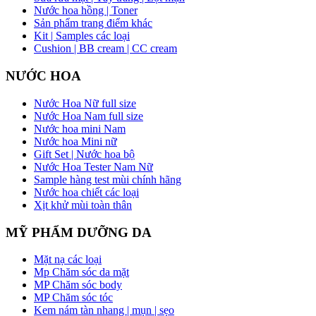
Nước hoa hồng | Toner
Sản phẩm trang điểm khác
Kit | Samples các loại
Cushion | BB cream | CC cream
NƯỚC HOA
Nước Hoa Nữ full size
Nước Hoa Nam full size
Nước hoa mini Nam
Nước hoa Mini nữ
Gift Set | Nước hoa bộ
Nước Hoa Tester Nam Nữ
Sample hàng test mùi chính hãng
Nước hoa chiết các loại
Xịt khử mùi toàn thân
MỸ PHẨM DƯỠNG DA
Mặt nạ các loại
Mp Chăm sóc da mặt
MP Chăm sóc body
MP Chăm sóc tóc
Kem nám tàn nhang | mụn | sẹo