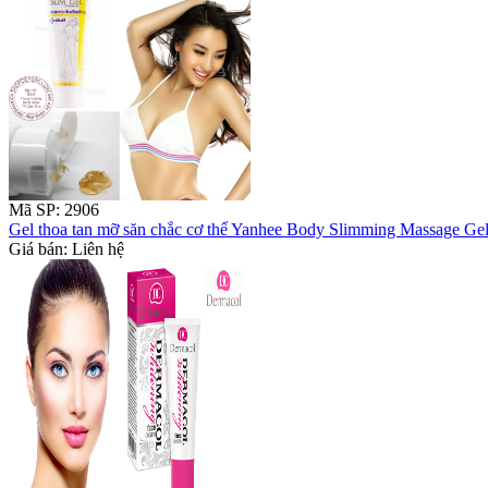
Mã SP: 2906
Gel thoa tan mỡ săn chắc cơ thể Yanhee Body Slimming Massage Ge
Giá bán: Liên hệ