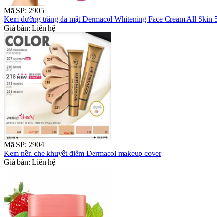
Mã SP: 2905
Kem dưỡng trắng da mặt Dermacol Whitening Face Cream All Skin 
Giá bán: Liên hệ
Mã SP: 2904
Kem nền che khuyết điểm Dermacol makeup cover
Giá bán: Liên hệ