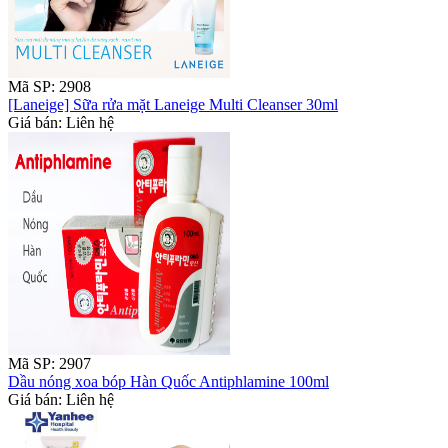
Mã SP: 2908
[Laneige] Sữa rửa mặt Laneige Multi Cleanser 30ml
Giá bán: Liên hệ
Mã SP: 2907
Dầu nóng xoa bóp Hàn Quốc Antiphlamine 100ml
Giá bán: Liên hệ