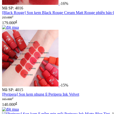
-16%
Mã SP: 4016
[Black Rouge] Son kem Black Rouge Cream Matt Rouge phiên bản
đ
215.000
đ
179.000
-15%
Mã SP: 4015
[Peripera] Son kem nhung lì Peripera Ink Velvet
đ
165.000
đ
140.000
-