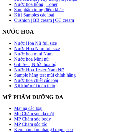
Nước hoa hồng | Toner
Sản phẩm trang điểm khác
Kit | Samples các loại
Cushion | BB cream | CC cream
NƯỚC HOA
Nước Hoa Nữ full size
Nước Hoa Nam full size
Nước hoa mini Nam
Nước hoa Mini nữ
Gift Set | Nước hoa bộ
Nước Hoa Tester Nam Nữ
Sample hàng test mùi chính hãng
Nước hoa chiết các loại
Xịt khử mùi toàn thân
MỸ PHẨM DƯỠNG DA
Mặt nạ các loại
Mp Chăm sóc da mặt
MP Chăm sóc body
MP Chăm sóc tóc
Kem nám tàn nhang | mụn | sẹo