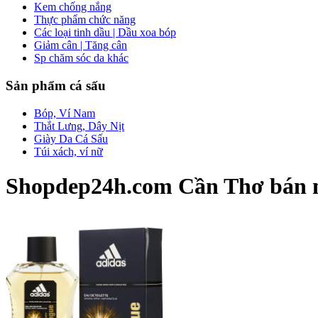
Kem chống nắng
Thực phẩm chức năng
Các loại tinh dầu | Dầu xoa bóp
Giảm cân | Tăng cân
Sp chăm sóc da khác
Sản phẩm cá sấu
Bóp, Ví Nam
Thắt Lưng, Dây Nịt
Giày Da Cá Sấu
Túi xách, ví nữ
Shopdep24h.com Cần Thơ bán nư