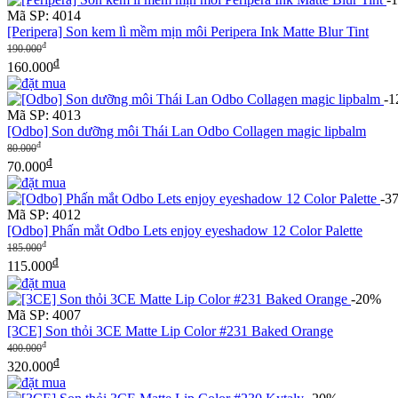
Mã SP: 4014
[Peripera] Son kem lì mềm mịn môi Peripera Ink Matte Blur Tint
đ
190.000
đ
160.000
-
Mã SP: 4013
[Odbo] Son dưỡng môi Thái Lan Odbo Collagen magic lipbalm
đ
80.000
đ
70.000
-3
Mã SP: 4012
[Odbo] Phấn mắt Odbo Lets enjoy eyeshadow 12 Color Palette
đ
185.000
đ
115.000
-20%
Mã SP: 4007
[3CE] Son thỏi 3CE Matte Lip Color #231 Baked Orange
đ
400.000
đ
320.000