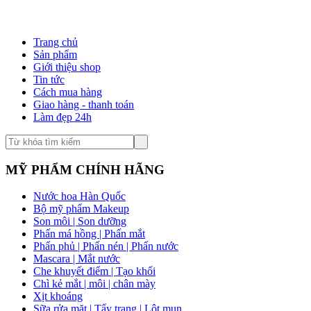
Trang chủ
Sản phẩm
Giới thiệu shop
Tin tức
Cách mua hàng
Giao hàng - thanh toán
Làm đẹp 24h
MỸ PHẨM CHÍNH HÃNG
Nước hoa Hàn Quốc
Bộ mỹ phẩm Makeup
Son môi | Son dưỡng
Phấn má hồng | Phấn mắt
Phấn phủ | Phấn nén | Phấn nước
Mascara | Mắt nước
Che khuyết điểm | Tạo khối
Chì kẻ mắt | môi | chân mày
Xịt khoáng
Sữa rửa mặt | Tẩy trang | Lột mụn