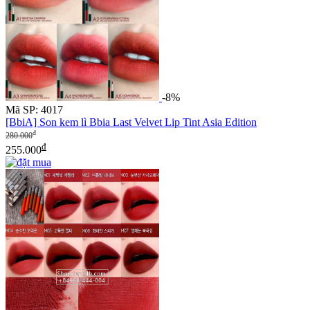
-8%
Mã SP: 4017
[BbiA] Son kem lì Bbia Last Velvet Lip Tint Asia Edition
đ
280.000
đ
255.000