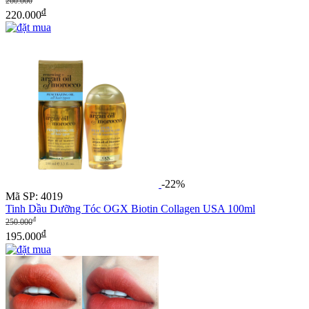
260.000
đ
220.000
-22%
Mã SP: 4019
Tinh Dầu Dưỡng Tóc OGX Biotin Collagen USA 100ml
đ
250.000
đ
195.000