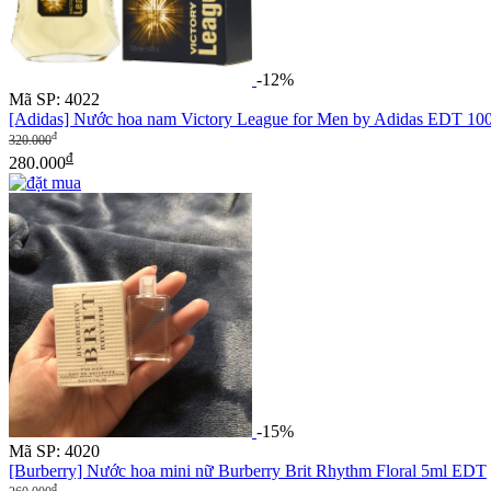
-12%
Mã SP: 4022
[Adidas] Nước hoa nam Victory League for Men by Adidas EDT 10
đ
320.000
đ
280.000
-15%
Mã SP: 4020
[Burberry] Nước hoa mini nữ Burberry Brit Rhythm Floral 5ml EDT
đ