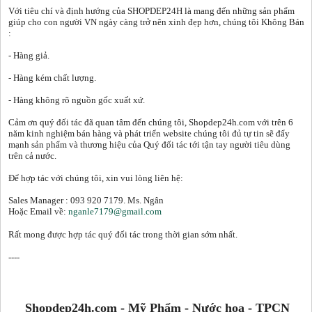
Xịt khoáng
Với tiêu chí và định hướng của SHOPDEP24H là mang đến những sản phẩm
Giảm cân | Tăng cân
giúp cho con người VN ngày càng trở nên xinh đẹp hơn, chúng tôi Không Bán
:
Sữa rửa mặt | Tẩy trang | Lột mụn
Sp chăm sóc da khác
- Hàng giả.
Nước hoa hồng | Toner
- Hàng kém chất lượng.
Sản phẩm trang điểm khác
- Hàng không rõ nguồn gốc xuất xứ.
Kit | Samples các loại
Cảm ơn quý đối tác đã quan tâm đến chúng tôi, Shopdep24h.com với trên 6
năm kinh nghiệm bán hàng và phát triển website chúng tôi đủ tự tin sẽ đẩy
Cushion | BB cream | CC cream
mạnh sản phẩm và thương hiệu của Quý đối tác tới tận tay người tiêu dùng
trên cả nước.
Để hợp tác với chúng tôi, xin vui lòng liên hệ:
Sales Manager : 093 920 7179. Ms. Ngân
Hoặc Email về:
nganle7179@gmail.com
Rất mong được hợp tác quý đối tác trong thời gian sớm nhất.
----
Shopdep24h.com - Mỹ Phẩm - Nước hoa - TPCN