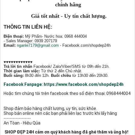
chính hãng
Giá tốt nhất - Uy tín chất lượng.
THÔNG TIN LIÊN HỆ:
Điện thoại:
Mỹ Phẩm
- Nước hoa
: 0968 444004
-
Sales Manager
: 0939 207179
Email:
nganle7179@gmail.com
- Facebook.com/shopdep24h
♥♥♥♥♥♥♥♥♥♥♥♥
Trả lời tin nhắn
Facebook/ Zalo/Viber/SMS từ 09h đến 21h.
Thời gian làm việc:
Từ thứ 2 đến Chủ nhật.
Buổi sáng:
8h30 đến 12h.
Buổi chiều
từ 13h30 đến 20h30.
Facebook Fanpage:
https://www.facebook.com/shopdep24h
Hoặc tìm chúng tôi trên facebook theo số điện thoại: 0968444004
Shop đảm bảo hàng chất lượng, uy tín, sức khỏe.
Shop bán online nên các bạn phải liên lạc trước khi lấy hàng
------------------
An Tòan - Hiệu Qủa
SHOP ĐẸP 24H
cảm ơn quý khách hàng đã ghé thăm và ủng hộ!