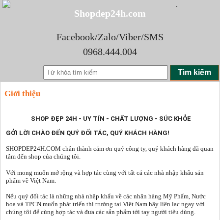
.
Shopdep24h.com
Shop
Facebook/Zalo/Viber/SMS
0968.444.004
Mỹ
Nước Hoa Hàn Quốc
Đẹp
Bộ mỹ phẩm Makeup
Phẩm
Nước
Sample hàng test mùi chính hãng
24h.Com
Nước hoa Hàn Quốc
Nước Hoa Nữ full size
Chính
Hoa
Mỹ
Mặt nạ các loại
Giới thiệu
Bộ mỹ phẩm Makeup
Nước Hoa Nam full size
Mp Chăm sóc da mặt
Hãng
Phẩm
Sản
Bóp, Ví Nam
SHOP ĐẸP 24H - UY TÍN - CHẤT LƯỢNG - SỨC KHỎE
Son môi | Son dưỡng
Nước hoa mini Nam
MP Chăm sóc body
Thắt Lưng, Dây Nịt
Dưỡng
Phẩm
GỞI LỜI CHÀO ĐẾN QUÝ ĐỐI TÁC, QUÝ KHÁCH HÀNG!
Phấn má hồng | Phấn mắt
Nước hoa Mini nữ
MP Chăm sóc tóc
Giày Da Cá Sấu
SHOPDEP24H.COM chân thành cảm ơn quý công ty, quý khách hàng đã quan
Da
Từ
tâm đến shop của chúng tôi.
Phấn phủ | Phấn nén | Phấn nước
Nước Hoa Tester Nam Nữ
Kem nám tàn nhang | mụn | sẹo
Túi xách, ví nữ
Da
Với mong muốn mở rộng và hợp tác cùng với tất cả các nhà nhập khẩu sản
Mascara | Mắt nước
Gift Set | Nước hoa bộ
Kem chống nắng
phẩm về Việt Nam.
Cá
Che khuyết điểm | Tạo khối
Nếu quý đối tác là những nhà nhập khẩu về các nhãn hàng Mỹ Phẩm, Nước
Thực phẩm chức năng
hoa và TPCN muốn phát triển thị trường tại Việt Nam hãy liên lạc ngay với
Sấu
Chì kẻ mắt | môi | chân mày
chúng tôi để cùng hợp tác và đưa các sản phẩm tới tay người tiêu dùng.
Các loại tinh dầu