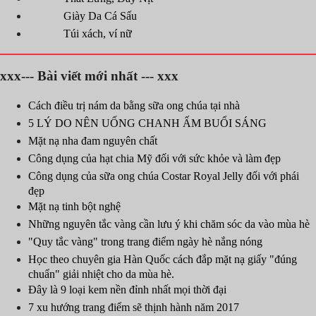
Giày Da Cá Sấu
Túi xách, ví nữ
xxx--- Bài viết mới nhất --- xxx
Cách điều trị nám da bằng sữa ong chúa tại nhà
5 LÝ DO NÊN UỐNG CHANH ẤM BUỔI SÁNG
Mặt nạ nha đam nguyên chất
Công dụng của hạt chia Mỹ đối với sức khỏe và làm đẹp
Công dụng của sữa ong chúa Costar Royal Jelly đối với phái
đẹp
Mặt nạ tinh bột nghệ
Những nguyên tắc vàng cần lưu ý khi chăm sóc da vào mùa hè
"Quy tắc vàng" trong trang điểm ngày hè nắng nóng
Học theo chuyên gia Hàn Quốc cách đắp mặt nạ giấy "đúng
chuẩn" giải nhiệt cho da mùa hè.
Đây là 9 loại kem nền đỉnh nhất mọi thời đại
7 xu hướng trang điểm sẽ thịnh hành năm 2017