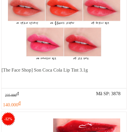
[The Face Shop] Son Coca Cola Lip Tint 3.1g
đ
Mã SP: 3878
235.000
đ
140.000
-12%