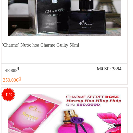
[Charme] Nước hoa Charme Guilty 50ml
đ
Mã SP: 3884
490.000
đ
350.000
-41%