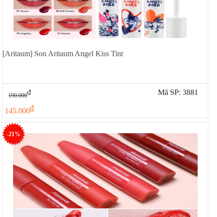
[Aritaum] Son Aritaum Angel Kiss Tint
đ
Mã SP: 3881
190.000
đ
145.000
-21%