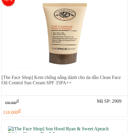
-37%
[The Face Shop] Kem chống nắng dành cho da dầu Clean Face
Oil Control Sun Cream SPF 35PA++
đ
Mã SP: 2909
190.000
đ
118.000