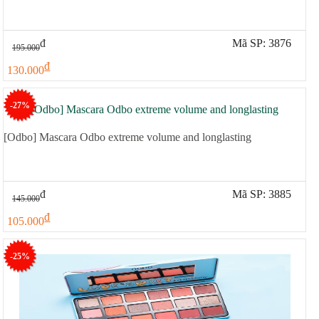
đ
Mã SP: 3876
195.000
đ
130.000
-27%
[Odbo] Mascara Odbo extreme volume and longlasting
đ
Mã SP: 3885
145.000
đ
105.000
-25%