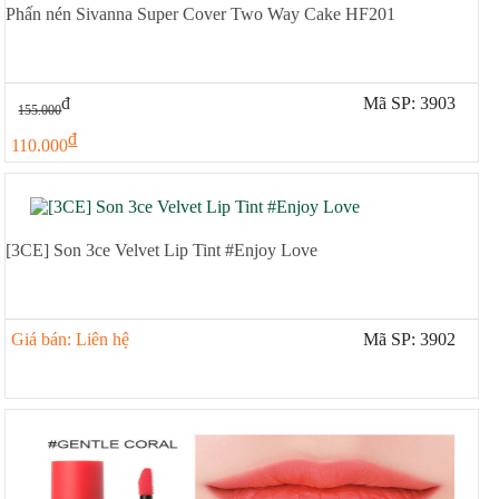
Phấn nén Sivanna Super Cover Two Way Cake HF201
đ
Mã SP: 3903
155.000
đ
110.000
[3CE] Son 3ce Velvet Lip Tint #Enjoy Love
Giá bán: Liên hệ
Mã SP: 3902