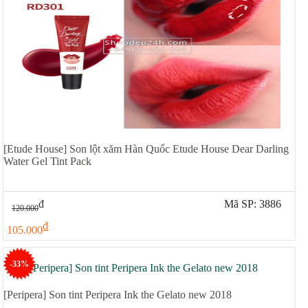
[Etude House] Son lột xăm Hàn Quốc Etude House Dear Darling
Water Gel Tint Pack
đ
Mã SP: 3886
120.000
đ
105.000
-33%
[Peripera] Son tint Peripera Ink the Gelato new 2018