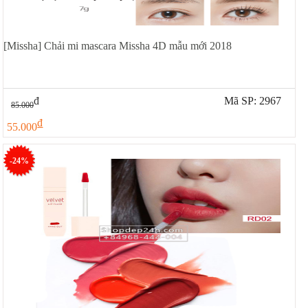
[Missha] Chải mi mascara Missha 4D mẫu mới 2018
đ
Mã SP: 2967
85.000
đ
55.000
-24%