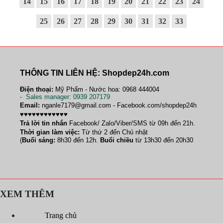
14
15
16
17
18
19
20
21
22
23
24
25
26
27
28
29
30
31
32
33
THÔNG TIN LIÊN HỆ: Shopdep24h.com
Điện thoại:
Mỹ Phẩm - Nước hoa: 0968 444004
-
Sales manager
: 0939 207179
Email:
nganle7179@gmail.com - Facebook.com/shopdep24h
♥♥♥♥♥♥♥♥♥♥♥♥
Trả lời tin nhắn
Facebook/ Zalo/Viber/SMS từ 09h đến 21h.
Thời gian làm việc:
Từ thứ 2 đến Chủ nhật
(
Buổi sáng:
8h30 đến 12h.
Buổi chiều
từ 13h30 đến 20h30
XEM THÊM
Trang chủ