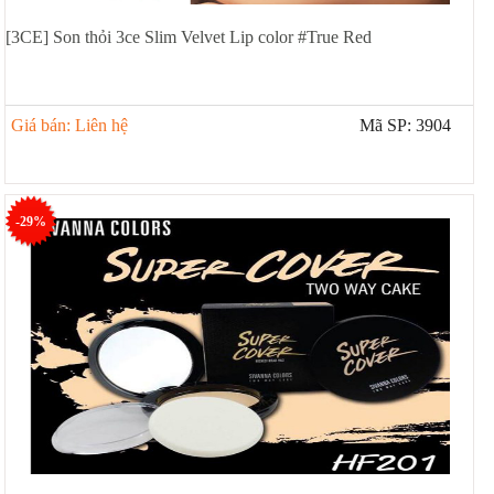
[3CE] Son thỏi 3ce Slim Velvet Lip color #True Red
Giá bán: Liên hệ
Mã SP: 3904
-29%