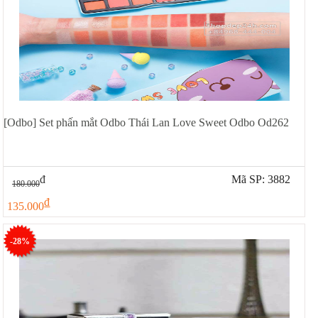
[Odbo] Set phấn mắt Odbo Thái Lan Love Sweet Odbo Od262
đ
Mã SP: 3882
180.000
đ
135.000
-28%