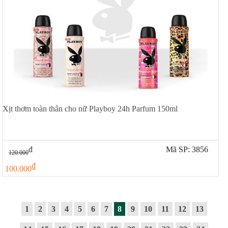
Xịt thơm toàn thân cho nữ Playboy 24h Parfum 150ml
đ
Mã SP: 3856
120.000
đ
100.000
1
2
3
4
5
6
7
8
9
10
11
12
13