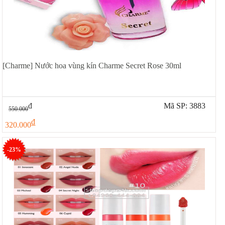
[Charme] Nước hoa vùng kín Charme Secret Rose 30ml
đ
Mã SP: 3883
550.000
đ
320.000
-23%