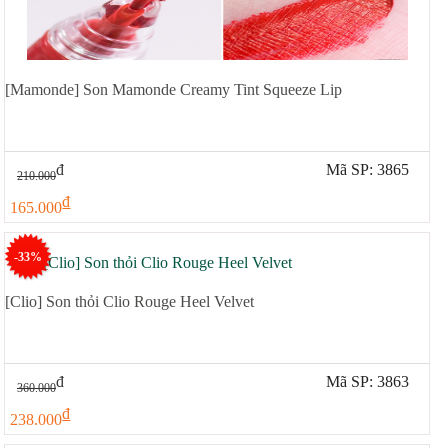
[Mamonde] Son Mamonde Creamy Tint Squeeze Lip
đ
Mã SP: 3865
210.000
đ
165.000
-33%
[Clio] Son thỏi Clio Rouge Heel Velvet
đ
Mã SP: 3863
360.000
đ
238.000