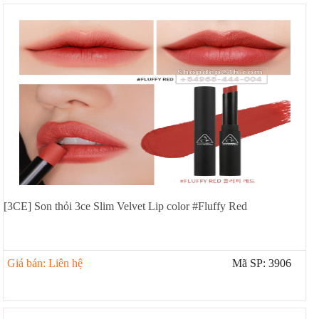
Xịt khoáng
Giảm cân | Tăng cân
Sữa rửa mặt | Tẩy trang | Lột mụn
Sp chăm sóc da khác
Nước hoa hồng | Toner
Sản phẩm trang điểm khác
Kit | Samples các loại
Cushion | BB cream | CC cream
[3CE] Son thỏi 3ce Slim Velvet Lip color #Fluffy Red
Giá bán: Liên hệ
Mã SP: 3906