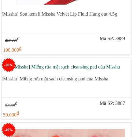
[Missha] Son kem lì Missha Velvet Lip Fluid Hang out 4.5g
đ
Mã SP: 3889
250.000
đ
190.000
-26%
[Missha] Miếng rửa mặt sạch cleansing pad của Missha
đ
Mã SP: 3887
80.000
đ
59.000
-40%