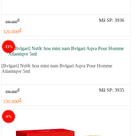
đ
Mã SP: 3936
390.000
đ
320.000
-15%
[Bvlgari] Nước hoa mini nam Bvlgari Aqva Pour Homme
Atlantiqve 5ml
đ
Mã SP: 3935
390.000
đ
330.000
-6%