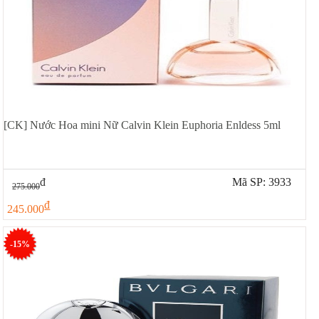
[CK] Nước Hoa mini Nữ Calvin Klein Euphoria Enldess 5ml
đ
Mã SP: 3933
275.000
đ
245.000
-15%