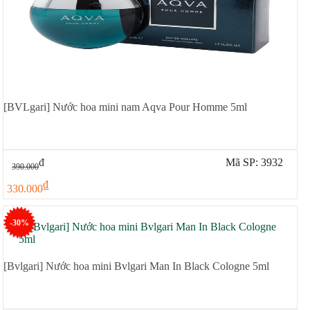
[BVLgari] Nước hoa mini nam Aqva Pour Homme 5ml
đ
Mã SP: 3932
390.000
đ
330.000
-30%
[Bvlgari] Nước hoa mini Bvlgari Man In Black Cologne 5ml