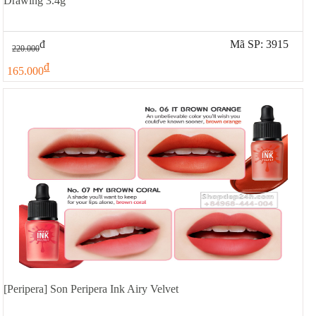
Drawing 3.4g
đ
Mã SP: 3915
220.000
đ
165.000
[Peripera] Son Peripera Ink Airy Velvet