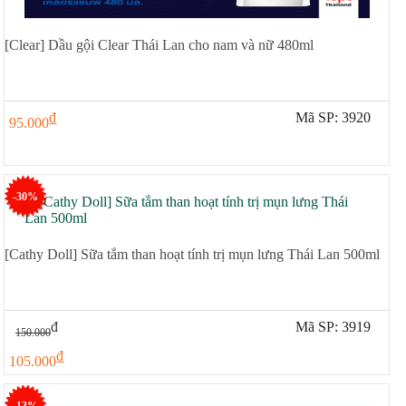
[Clear] Dầu gội Clear Thái Lan cho nam và nữ 480ml
đ
Mã SP: 3920
95.000
-30%
[Cathy Doll] Sữa tắm than hoạt tính trị mụn lưng Thái Lan 500ml
đ
Mã SP: 3919
150.000
đ
105.000
-13%