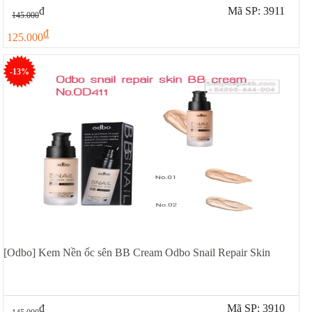
đ
Mã SP: 3911
145.000
đ
125.000
-13%
[Odbo] Kem Nền ốc sên BB Cream Odbo Snail Repair Skin
đ
Mã SP: 3910