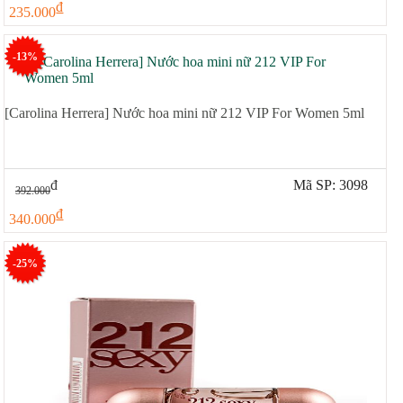
đ
235.000
-13%
[Carolina Herrera] Nước hoa mini nữ 212 VIP For Women 5ml
đ
Mã SP: 3098
392.000
đ
340.000
-25%