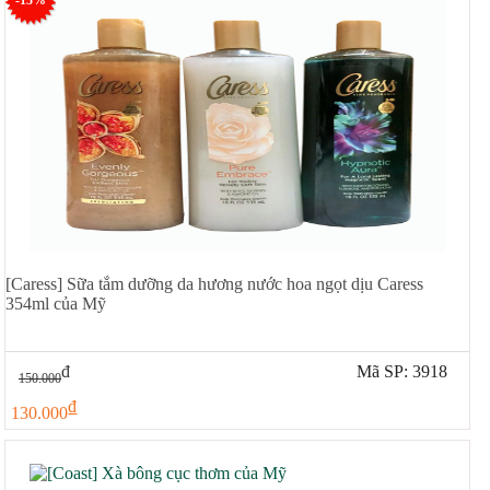
[Caress] Sữa tắm dưỡng da hương nước hoa ngọt dịu Caress
354ml của Mỹ
đ
Mã SP: 3918
150.000
đ
130.000