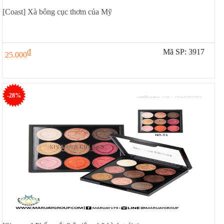
[Coast] Xà bông cục thơm của Mỹ
đ
Mã SP: 3917
25.000
-28%