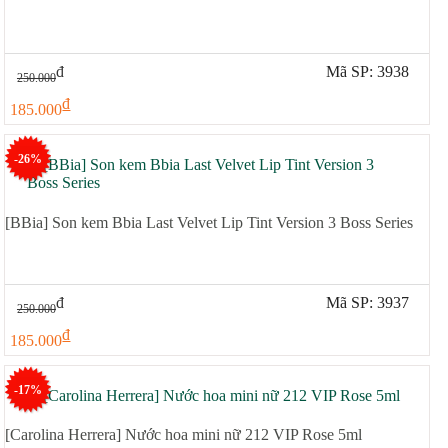
đ
Mã SP: 3938
250.000
đ
185.000
-26%
[BBia] Son kem Bbia Last Velvet Lip Tint Version 3 Boss Series
đ
Mã SP: 3937
250.000
đ
185.000
-17%
[Carolina Herrera] Nước hoa mini nữ 212 VIP Rose 5ml