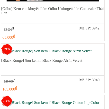
[Odbo] Kem che khuyết điểm Odbo Unforgettable Concealer Thái
Lan
đ
Mã SP: 3942
85.000
đ
65.000
-21%
[Black Rouge] Son kem lì Black Rouge Airfit Velvet
đ
Mã SP: 3940
210.000
đ
165.000
-14%