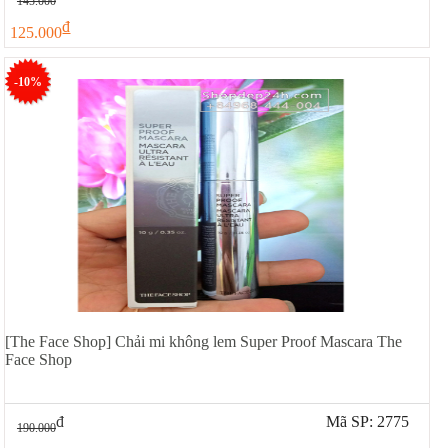
145.000
đ
125.000
-10%
[The Face Shop] Chải mi không lem Super Proof Mascara The
Face Shop
đ
Mã SP: 2775
190.000