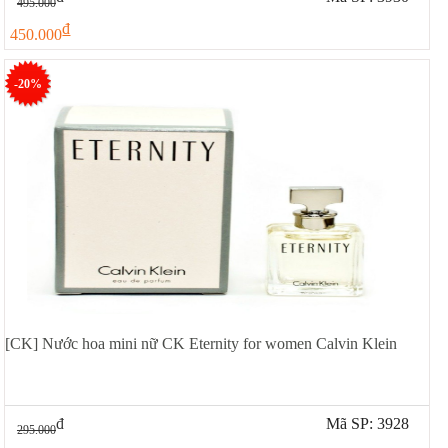
495.000
đ
450.000
-20%
[CK] Nước hoa mini nữ CK Eternity for women Calvin Klein
đ
Mã SP: 3928
295.000