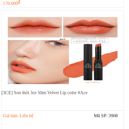
đ
170.000
[3CE] Son thỏi 3ce Slim Velvet Lip color #Ace
Giá bán: Liên hệ
Mã SP: 3908