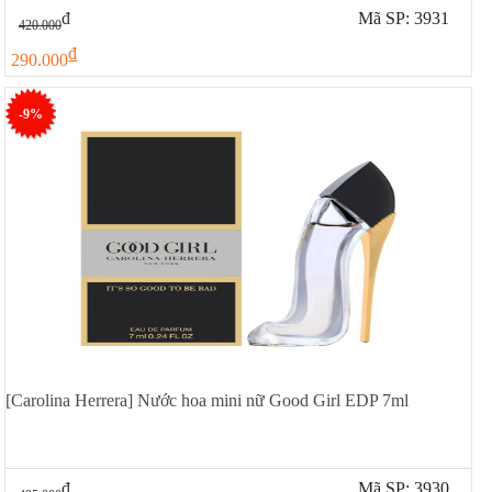
đ
Mã SP: 3931
420.000
đ
290.000
-9%
[Carolina Herrera] Nước hoa mini nữ Good Girl EDP 7ml
đ
Mã SP: 3930