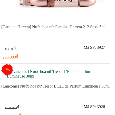
[Carolina Herrera] Nước hoa nữ Carolina Herrera 212 Sexy 5ml
đ
Mã SP: 3927
385.000
đ
285.000
-7%
[Lancome] Nước hoa nữ Tresor L'Eau de Parfum Lumineuse 30ml
đ
Mã SP: 3926
1.300.000
đ