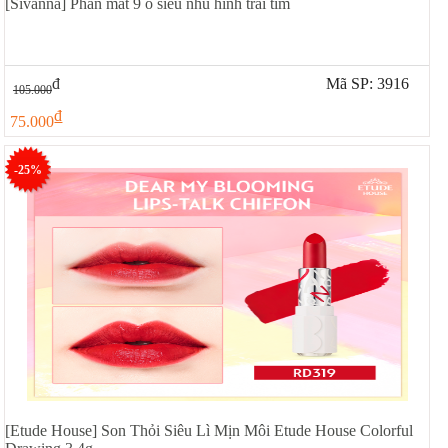
[Sivanna] Phấn mắt 9 ô siêu nhũ hình trái tim
đ
Mã SP: 3916
105.000
đ
75.000
-25%
[Etude House] Son Thỏi Siêu Lì Mịn Môi Etude House Colorful