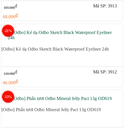
đ
Mã SP: 3913
105.000
đ
68.000
-21%
[Odbo] Kẻ dạ Odbo Sketch Black Waterproof Eyeliner 24h
đ
Mã SP: 3912
110.000
đ
86.000
-13%
[Odbo] Phấn tươi Odbo Mineral Jelly Pact 13g OD619