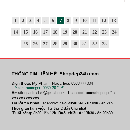
1
2
3
4
5
6
7
8
9
10
11
12
13
14
15
16
17
18
19
20
21
22
23
24
25
26
27
28
29
30
31
32
33
THÔNG TIN LIÊN HỆ: Shopdep24h.com
Điện thoại:
Mỹ Phẩm - Nước hoa: 0968 444004
-
Sales manager
: 0939 207179
Email:
nganle7179@gmail.com - Facebook.com/shopdep24h
♥♥♥♥♥♥♥♥♥♥♥♥
Trả lời tin nhắn
Facebook/ Zalo/Viber/SMS từ 09h đến 21h.
Thời gian làm việc:
Từ thứ 2 đến Chủ nhật
(
Buổi sáng:
8h30 đến 12h.
Buổi chiều
từ 13h30 đến 20h30