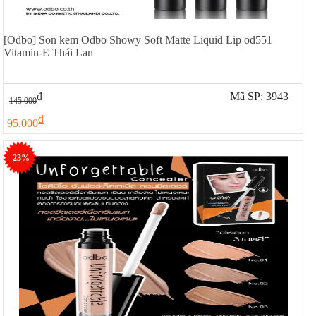
[Odbo] Son kem Odbo Showy Soft Matte Liquid Lip od551
Vitamin-E Thái Lan
đ
Mã SP: 3943
145.000
đ
95.000
-23%