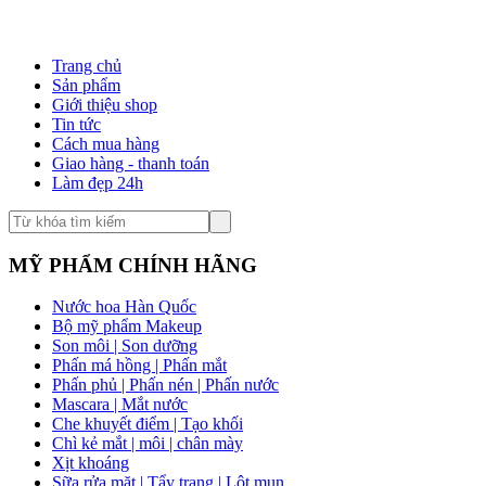
Trang chủ
Sản phẩm
Giới thiệu shop
Tin tức
Cách mua hàng
Giao hàng - thanh toán
Làm đẹp 24h
MỸ PHẨM CHÍNH HÃNG
Nước hoa Hàn Quốc
Bộ mỹ phẩm Makeup
Son môi | Son dưỡng
Phấn má hồng | Phấn mắt
Phấn phủ | Phấn nén | Phấn nước
Mascara | Mắt nước
Che khuyết điểm | Tạo khối
Chì kẻ mắt | môi | chân mày
Xịt khoáng
Sữa rửa mặt | Tẩy trang | Lột mụn