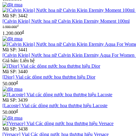
Mã SP: 3442
[Calvin Klein] Nước hoa nữ Calvin Klein Eternity Moment 100ml
đ
1.900.000
đ
1.200.000
Mã SP: 3441
[Calvin Klein] Nước hoa nữ Calvin Klein Eternity Aqua For Women
Giá bán: Liên hệ
Mã SP: 3440
[Dior] Vial các dòng nước hoa thương hiệu Dior
đ
50.000
Mã SP: 3439
[Lacoste] Vial các dòng nước hoa thương hiệu Lacoste
đ
50.000
Mã SP: 3438
[Versace] Vial Các dòng nước hoa thương hiệu Versace