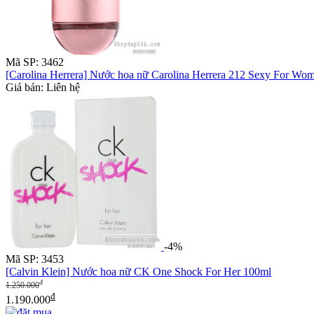
Mã SP: 3462
[Carolina Herrera] Nước hoa nữ Carolina Herrera 212 Sexy For W
Giá bán: Liên hệ
-4%
Mã SP: 3453
[Calvin Klein] Nước hoa nữ CK One Shock For Her 100ml
đ
1.250.000
đ
1.190.000