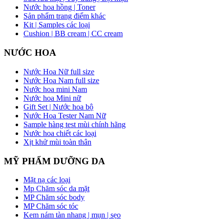
Nước hoa hồng | Toner
Sản phẩm trang điểm khác
Kit | Samples các loại
Cushion | BB cream | CC cream
NƯỚC HOA
Nước Hoa Nữ full size
Nước Hoa Nam full size
Nước hoa mini Nam
Nước hoa Mini nữ
Gift Set | Nước hoa bộ
Nước Hoa Tester Nam Nữ
Sample hàng test mùi chính hãng
Nước hoa chiết các loại
Xịt khử mùi toàn thân
MỸ PHẨM DƯỠNG DA
Mặt nạ các loại
Mp Chăm sóc da mặt
MP Chăm sóc body
MP Chăm sóc tóc
Kem nám tàn nhang | mụn | sẹo