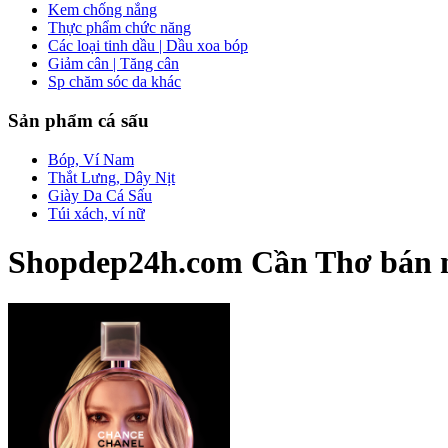
Kem chống nắng
Thực phẩm chức năng
Các loại tinh dầu | Dầu xoa bóp
Giảm cân | Tăng cân
Sp chăm sóc da khác
Sản phẩm cá sấu
Bóp, Ví Nam
Thắt Lưng, Dây Nịt
Giày Da Cá Sấu
Túi xách, ví nữ
Shopdep24h.com Cần Thơ bán nư