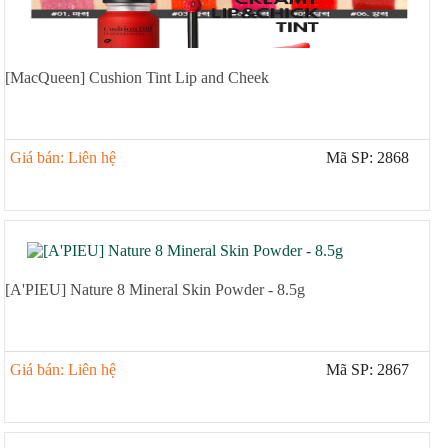
Xịt khoáng
Giảm cân | Tăng cân
Sữa rửa mặt | Tẩy trang | Lột mụn
Sp chăm sóc da khác
[MacQueen] Cushion Tint Lip and Cheek
Nước hoa hồng | Toner
Sản phẩm trang điểm khác
Giá bán: Liên hệ
Mã SP: 2868
Kit | Samples các loại
Cushion | BB cream | CC cream
[A'PIEU] Nature 8 Mineral Skin Powder - 8.5g
Giá bán: Liên hệ
Mã SP: 2867