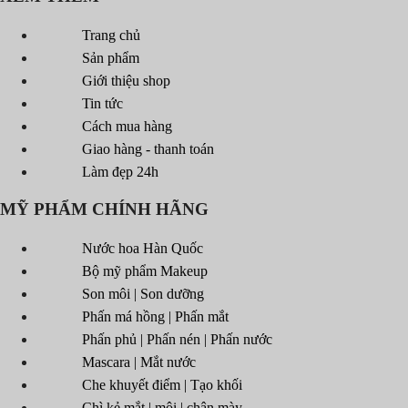
Trang chủ
Sản phẩm
Giới thiệu shop
Tin tức
Cách mua hàng
Giao hàng - thanh toán
Làm đẹp 24h
MỸ PHẨM CHÍNH HÃNG
Nước hoa Hàn Quốc
Bộ mỹ phẩm Makeup
Son môi | Son dưỡng
Phấn má hồng | Phấn mắt
Phấn phủ | Phấn nén | Phấn nước
Mascara | Mắt nước
Che khuyết điểm | Tạo khối
Chì kẻ mắt | môi | chân mày