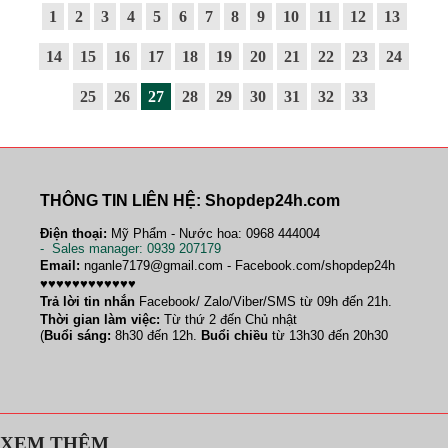
1
2
3
4
5
6
7
8
9
10
11
12
13
14
15
16
17
18
19
20
21
22
23
24
25
26
27
28
29
30
31
32
33
THÔNG TIN LIÊN HỆ: Shopdep24h.com
Điện thoại:
Mỹ Phẩm - Nước hoa: 0968 444004
-
Sales manager
: 0939 207179
Email:
nganle7179@gmail.com - Facebook.com/shopdep24h
♥♥♥♥♥♥♥♥♥♥♥♥
Trả lời tin nhắn
Facebook/ Zalo/Viber/SMS từ 09h đến 21h.
Thời gian làm việc:
Từ thứ 2 đến Chủ nhật
(
Buổi sáng:
8h30 đến 12h.
Buổi chiều
từ 13h30 đến 20h30
XEM THÊM