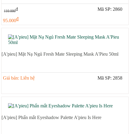
đ
Mã SP: 2860
110.000
đ
95.000
[A'pieu] Mặt Nạ Ngủ Fresh Mate Sleeping Mask A'Pieu 50ml
Giá bán: Liên hệ
Mã SP: 2858
[A'pieu] Phấn mắt Eyeshadow Palette A'pieu Is Here