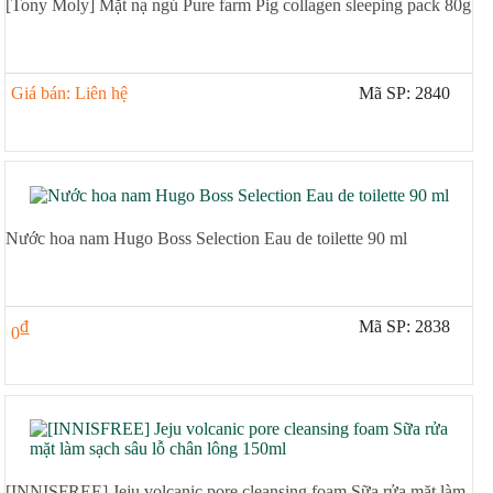
[Tony Moly] Mặt nạ ngủ Pure farm Pig collagen sleeping pack 80g
Giá bán: Liên hệ
Mã SP: 2840
Nước hoa nam Hugo Boss Selection Eau de toilette 90 ml
đ
Mã SP: 2838
0
[INNISFREE] Jeju volcanic pore cleansing foam Sữa rửa mặt làm