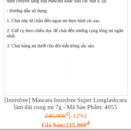
định chuyển sang loại mascara khác đâu các bạn à :)))
- Hướng dẫn sử dụng:
1. Chải nhẹ từ chân đến ngọn mi theo hình zic-zac.
2. Giữ cọ theo chiều dọc để chải đến những cọng lông mi ngắn
nhất.
3. Chải hàng mi dưới cho đôi mắt trông sắc sảo.
[Innisfree] Mascara Innisfree Super Longlashcara
làm dài cong mi 7g - Mã Sản Phẩm: 4055
đ
245.000
[-12%]
đ
Giá bán:215.000