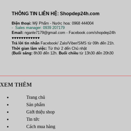
THÔNG TIN LIÊN HỆ: Shopdep24h.com
Điện thoại:
Mỹ Phẩm - Nước hoa: 0968 444004
-
Sales manager
: 0939 207179
Email:
nganle7179@gmail.com - Facebook.com/shopdep24h
♥♥♥♥♥♥♥♥♥♥♥♥
Trả lời tin nhắn
Facebook/ Zalo/Viber/SMS từ 09h đến 21h.
Thời gian làm việc:
Từ thứ 2 đến Chủ nhật
(
Buổi sáng:
8h30 đến 12h.
Buổi chiều
từ 13h30 đến 20h30
XEM THÊM
Trang chủ
Sản phẩm
Giới thiệu shop
Tin tức
Cách mua hàng