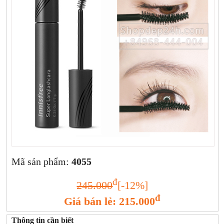
Xịt khoáng
Giảm cân | Tăng cân
Sữa rửa mặt | Tẩy trang | Lột mụn
Sp chăm sóc da khác
Nước hoa hồng | Toner
Sản phẩm trang điểm khác
Kit | Samples các loại
Cushion | BB cream | CC cream
Mã sản phẩm:
4055
đ
245.000
[-12%]
đ
Giá bán lẻ: 215.000
Thông tin cần biết