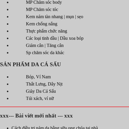
MP Chăm sóc body
MP Chăm sóc tóc
Kem nám tàn nhang | mụn | sẹo
Kem chống nắng
Thực phẩm chức năng
Các loại tinh dầu | Dầu xoa bóp
Giảm cân | Tăng cân
Sp chăm sóc da khác
SẢN PHẨM DA CÁ SẤU
Bóp, Ví Nam
Thắt Lưng, Dây Nịt
Giày Da Cá Sấu
Túi xách, ví nữ
xxx--- Bài viết mới nhất --- xxx
Cách điều trị nám da bằng sữa ong chúa tại nhà