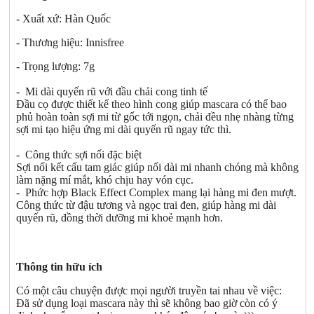
- Xuất xứ: Hàn Quốc
- Thương hiệu: Innisfree
- Trọng lượng: 7g
- Mi dài quyến rũ với đầu chải cong tinh tế
Đầu cọ được thiết kế theo hình cong giúp mascara có thể bao
phủ hoàn toàn sợi mi từ gốc tới ngọn, chải đều nhẹ nhàng từng
sợi mi tạo hiệu ứng mi dài quyến rũ ngay tức thì.
- Công thức sợi nối đặc biệt
Sợi nối kết cấu tam giác giúp nối dài mi nhanh chóng mà không
làm nặng mí mắt, khó chịu hay vón cục.
- Phức hợp Black Effect Complex mang lại hàng mi đen mượt.
Công thức từ đậu tương và ngọc trai đen, giúp hàng mi dài
quyến rũ, đồng thời dưỡng mi khoẻ mạnh hơn.
Thông tin hữu ích
Có một câu chuyện được mọi người truyền tai nhau về việc:
Đã sử dụng loại mascara này thì sẽ không bao giờ còn có ý