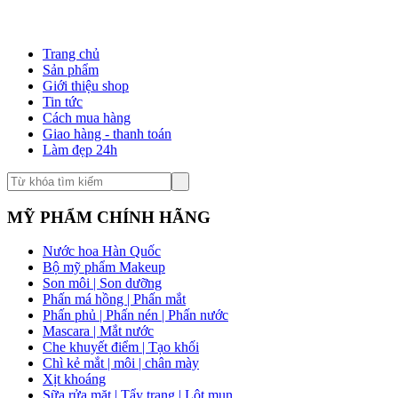
Trang chủ
Sản phẩm
Giới thiệu shop
Tin tức
Cách mua hàng
Giao hàng - thanh toán
Làm đẹp 24h
MỸ PHẨM CHÍNH HÃNG
Nước hoa Hàn Quốc
Bộ mỹ phẩm Makeup
Son môi | Son dưỡng
Phấn má hồng | Phấn mắt
Phấn phủ | Phấn nén | Phấn nước
Mascara | Mắt nước
Che khuyết điểm | Tạo khối
Chì kẻ mắt | môi | chân mày
Xịt khoáng
Sữa rửa mặt | Tẩy trang | Lột mụn