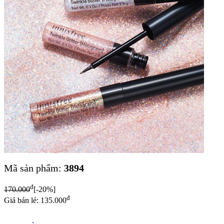
Mã sản phẩm:
3894
đ
170.000
[-20%]
đ
Giá bán lẻ: 135.000