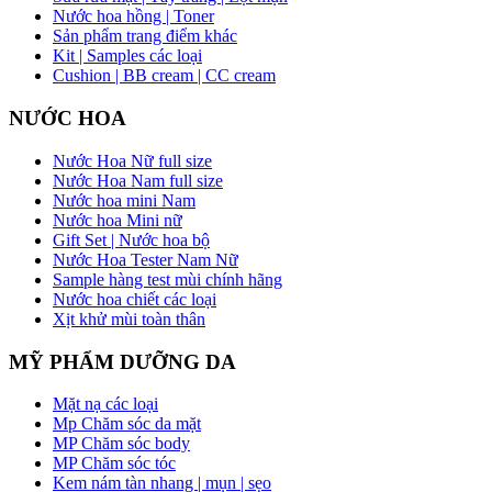
Nước hoa hồng | Toner
Sản phẩm trang điểm khác
Kit | Samples các loại
Cushion | BB cream | CC cream
NƯỚC HOA
Nước Hoa Nữ full size
Nước Hoa Nam full size
Nước hoa mini Nam
Nước hoa Mini nữ
Gift Set | Nước hoa bộ
Nước Hoa Tester Nam Nữ
Sample hàng test mùi chính hãng
Nước hoa chiết các loại
Xịt khử mùi toàn thân
MỸ PHẨM DƯỠNG DA
Mặt nạ các loại
Mp Chăm sóc da mặt
MP Chăm sóc body
MP Chăm sóc tóc
Kem nám tàn nhang | mụn | sẹo