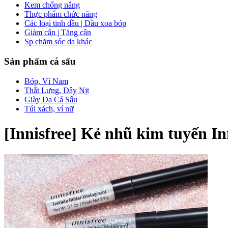
Kem chống nắng
Thực phẩm chức năng
Các loại tinh dầu | Dầu xoa bóp
Giảm cân | Tăng cân
Sp chăm sóc da khác
Sản phẩm cá sấu
Bóp, Ví Nam
Thắt Lưng, Dây Nịt
Giày Da Cá Sấu
Túi xách, ví nữ
[Innisfree] Kẻ nhũ kim tuyến Inni