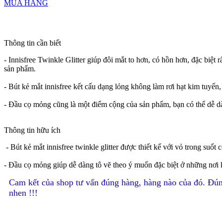
MUA HÀNG
Thông tin cần biết
- Innisfree Twinkle Glitter giúp đôi mắt to hơn, có hồn hơn, đặc biệt 
sản phẩm.
- Bút kẻ mắt innisfree kết cấu dạng lỏng không làm rơi hạt kim tuyến,
- Đầu cọ mỏng cũng là một điểm cộng của sản phẩm, bạn có thể dễ d
Thông tin hữu ích
- Bút kẻ mắt innisfree twinkle glitter được thiết kế với vỏ trong suốt
- Đầu cọ mỏng giúp dễ dàng tô vẽ theo ý muốn đặc biệt ở những nơi 
Cam kết của shop tư vấn đúng hàng, hàng nào của đó. Đún
nhen !!!