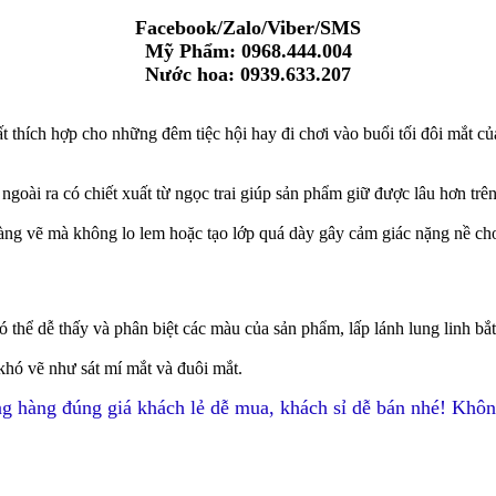
Facebook/Zalo/Viber/SMS
Mỹ Phẩm: 0968.444.004
Nước hoa: 0939.633.207
rất thích hợp cho những đêm tiệc hội hay đi chơi vào buổi tối đôi mắt c
 ngoài ra có chiết xuất từ ngọc trai giúp sản phẩm giữ được lâu hơn tr
àng vẽ mà không lo lem hoặc tạo lớp quá dày gây cảm giác nặng nề cho
 có thể dễ thấy và phân biệt các màu của sản phẩm, lấp lánh lung linh bắt
khó vẽ như sát mí mắt và đuôi mắt.
g hàng đúng giá khách lẻ dễ mua, khách sỉ dễ bán nhé! Khôn