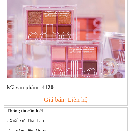
Xịt khoáng
Giảm cân | Tăng cân
Sữa rửa mặt | Tẩy trang | Lột mụn
Sp chăm sóc da khác
Nước hoa hồng | Toner
Sản phẩm trang điểm khác
Kit | Samples các loại
Cushion | BB cream | CC cream
Mã sản phẩm:
4120
Giá bán: Liên hệ
Thông tin cần biết
- Xuất xứ: Thái Lan
- Thương hiệu: Odbo