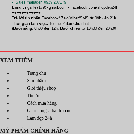
-
Sales manager
: 0939 207179
Email:
nganle7179@gmail.com - Facebook.com/shopdep24h
♥♥♥♥♥♥♥♥♥♥♥♥
Trả lời tin nhắn
Facebook/ Zalo/Viber/SMS từ 09h đến 21h.
Thời gian làm việc:
Từ thứ 2 đến Chủ nhật
(
Buổi sáng:
8h30 đến 12h.
Buổi chiều
từ 13h30 đến 20h30
XEM THÊM
Trang chủ
Sản phẩm
Giới thiệu shop
Tin tức
Cách mua hàng
Giao hàng - thanh toán
Làm đẹp 24h
MỸ PHẨM CHÍNH HÃNG