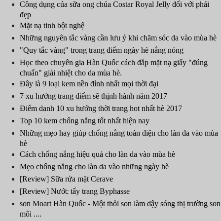
Công dụng của sữa ong chúa Costar Royal Jelly đối với phái
đẹp
Mặt nạ tinh bột nghệ
Những nguyên tắc vàng cần lưu ý khi chăm sóc da vào mùa hè
"Quy tắc vàng" trong trang điểm ngày hè nắng nóng
Học theo chuyên gia Hàn Quốc cách đắp mặt nạ giấy "đúng
chuẩn" giải nhiệt cho da mùa hè.
Đây là 9 loại kem nền đỉnh nhất mọi thời đại
7 xu hướng trang điểm sẽ thịnh hành năm 2017
Điểm danh 10 xu hướng thời trang hot nhất hè 2017
Top 10 kem chống nắng tốt nhất hiện nay
Những mẹo hay giúp chống nắng toàn diện cho làn da vào mùa
hè
Cách chống nắng hiệu quả cho làn da vào mùa hè
Mẹo chống nắng cho làn da vào những ngày hè
[Review] Sữa rửa mặt Cerave
[Review] Nước tẩy trang Byphasse
son Moart Hàn Quốc - Một thỏi son làm dậy sóng thị trường son
môi ....