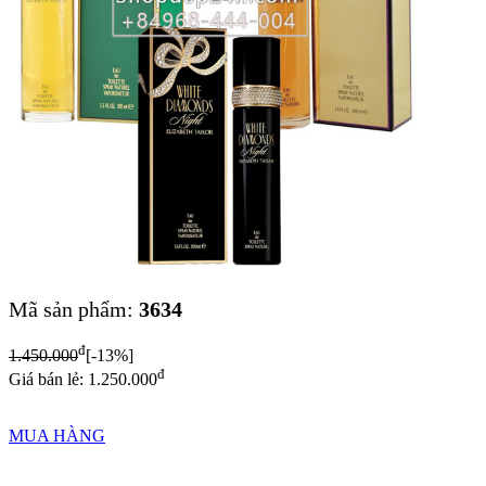
Mã sản phẩm:
3634
đ
1.450.000
[-13%]
đ
Giá bán lẻ: 1.250.000
MUA HÀNG