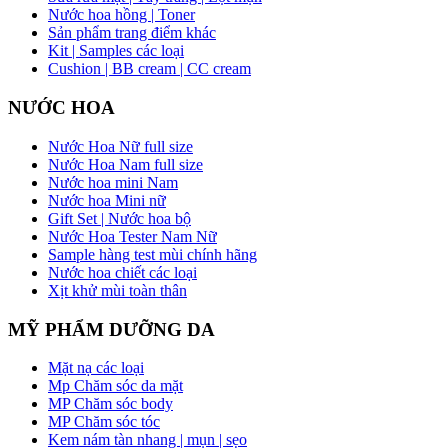
Nước hoa hồng | Toner
Sản phẩm trang điểm khác
Kit | Samples các loại
Cushion | BB cream | CC cream
NƯỚC HOA
Nước Hoa Nữ full size
Nước Hoa Nam full size
Nước hoa mini Nam
Nước hoa Mini nữ
Gift Set | Nước hoa bộ
Nước Hoa Tester Nam Nữ
Sample hàng test mùi chính hãng
Nước hoa chiết các loại
Xịt khử mùi toàn thân
MỸ PHẨM DƯỠNG DA
Mặt nạ các loại
Mp Chăm sóc da mặt
MP Chăm sóc body
MP Chăm sóc tóc
Kem nám tàn nhang | mụn | sẹo