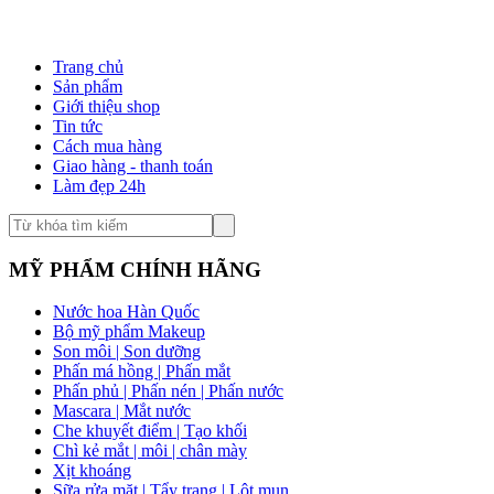
Trang chủ
Sản phẩm
Giới thiệu shop
Tin tức
Cách mua hàng
Giao hàng - thanh toán
Làm đẹp 24h
MỸ PHẨM CHÍNH HÃNG
Nước hoa Hàn Quốc
Bộ mỹ phẩm Makeup
Son môi | Son dưỡng
Phấn má hồng | Phấn mắt
Phấn phủ | Phấn nén | Phấn nước
Mascara | Mắt nước
Che khuyết điểm | Tạo khối
Chì kẻ mắt | môi | chân mày
Xịt khoáng
Sữa rửa mặt | Tẩy trang | Lột mụn