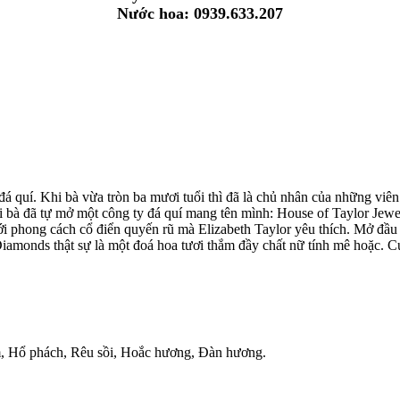
Nước hoa: 0939.633.207
 đá quí. Khi bà vừa tròn ba mươi tuổi thì đã là chủ nhân của những 
 bà đã tự mở một công ty đá quí mang tên mình: House of Taylor Jewel
i phong cách cổ điển quyến rũ mà Elizabeth Taylor yêu thích. Mở đầu 
 Diamonds thật sự là một đoá hoa tươi thắm đầy chất nữ tính mê hoặc. 
ơm, Hổ phách, Rêu sồi, Hoắc hương, Đàn hương.