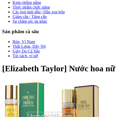
Kem chống nắng
Thực phẩm chức năng
Các loại tinh dầu | Dầu xoa bóp
Giảm cân | Tăng cân
Sp chăm sóc da khác
Sản phẩm cá sấu
Bóp, Ví Nam
Thắt Lưng, Dây Nịt
Giày Da Cá Sấu
Túi xách, ví nữ
[Elizabeth Taylor] Nước hoa n