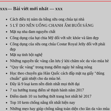
xxx--- Bài viết mới nhất --- xxx
Cách điều trị nám da bằng sữa ong chúa tại nhà
5 LÝ DO NÊN UỐNG CHANH ẤM BUỔI SÁNG
Mặt nạ nha đam nguyên chất
Công dụng của hạt chia Mỹ đối với sức khỏe và làm đẹp
Công dụng của sữa ong chúa Costar Royal Jelly đối với phái
đẹp
Mặt nạ tinh bột nghệ
Những nguyên tắc vàng cần lưu ý khi chăm sóc da vào mùa hè
"Quy tắc vàng" trong trang điểm ngày hè nắng nóng
Học theo chuyên gia Hàn Quốc cách đắp mặt nạ giấy "đúng
chuẩn" giải nhiệt cho da mùa hè.
Đây là 9 loại kem nền đỉnh nhất mọi thời đại
7 xu hướng trang điểm sẽ thịnh hành năm 2017
Điểm danh 10 xu hướng thời trang hot nhất hè 2017
Top 10 kem chống nắng tốt nhất hiện nay
Những mẹo hay giúp chống nắng toàn diện cho làn da vào mùa