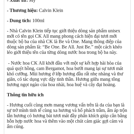
- Xuất xứ:
Mỹ
- Thương hiệu:
Calvin Klein
- Dung tích:
100ml
- Nhà Calvin Klein tiếp tục giới thiệu dòng sản phẩm unisex
mới có tên gọi CK All mang phong cách hiện đại tươi mới
thuộc bộ ba của nhà CK là Be và One. Mang thông điệp của
dòng sản phẩm là: “Be One. Be All. Just Be.” một cách khéo
léo giới thiệu tên của từng dòng nước hoa trong bộ ba này.
- Nước hoa CK All khởi đầu với một sự kết hợp hài hòa của
quả quýt hồng, cam Bergamot, hoa bưởi mang lại sự tươi mát
khó cưỡng. Mùi hương ở lớp hương đầu rất nhẹ nhàng và thư
giãn, có tác dụng vực dậy tinh thần. Hương giữa mang tông
hương ngọt ngào của hoa nhài, hoa huệ và cây đại hoàng.
Thông tin hữu ích
- Hương cuối cùng mơn mang vương vấn trên là da của bạn là
sự trở mình tinh tế cùng xa hương và hổ phách trầm, ấm áp trộn
lẫn hương cỏ hương bài tươi mát đầy phấn khích giúp cân bằng
hỗn hợp nước hoa và thêm vào một chút cảm giác gợi cảm và
ấm cúng.