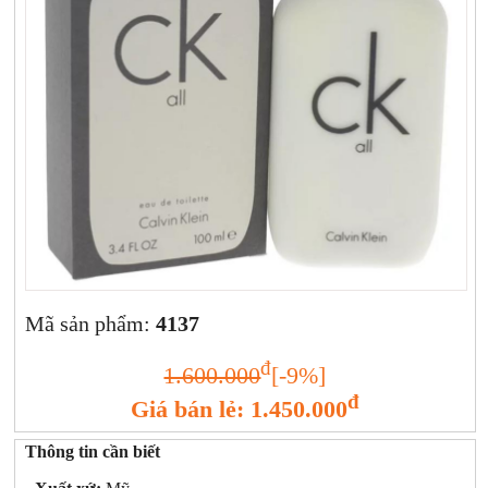
Xịt khoáng
Giảm cân | Tăng cân
Sữa rửa mặt | Tẩy trang | Lột mụn
Sp chăm sóc da khác
Nước hoa hồng | Toner
Sản phẩm trang điểm khác
Kit | Samples các loại
Cushion | BB cream | CC cream
Mã sản phẩm:
4137
đ
1.600.000
[-9%]
đ
Giá bán lẻ: 1.450.000
Thông tin cần biết