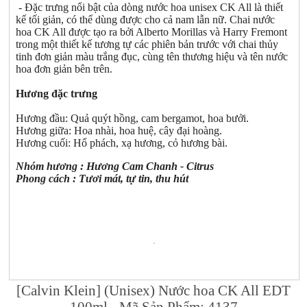
- Đặc trưng nổi bật của dòng nước hoa unisex CK All là thiết
kế tối giản, có thể dùng được cho cả nam lẫn nữ. Chai nước
hoa CK All được tạo ra bởi Alberto Morillas và Harry Fremont
trong một thiết kế tương tự các phiên bản trước với chai thủy
tinh đơn giản màu trắng đục, cùng tên thương hiệu và tên nước
hoa đơn giản bên trên.
Hương đặc trưng
Hương đầu: Quả quýt hồng, cam bergamot, hoa bưởi.
Hương giữa: Hoa nhài, hoa huệ, cây đại hoàng.
Hương cuối: Hổ phách, xạ hương, cỏ hương bài.
Nhóm hương : Hương Cam Chanh - Citrus
Phong cách : Tươi mát, tự tin, thu hút
[Calvin Klein] (Unisex) Nước hoa CK All EDT
100ml - Mã Sản Phẩm: 4137