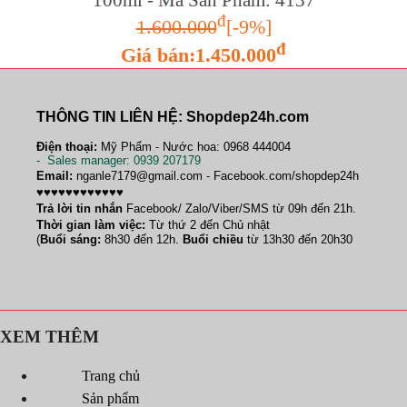
đ
1.600.000
[-9%]
đ
Giá bán:1.450.000
THÔNG TIN LIÊN HỆ: Shopdep24h.com
Điện thoại:
Mỹ Phẩm - Nước hoa: 0968 444004
-
Sales manager
: 0939 207179
Email:
nganle7179@gmail.com - Facebook.com/shopdep24h
♥♥♥♥♥♥♥♥♥♥♥♥
Trả lời tin nhắn
Facebook/ Zalo/Viber/SMS từ 09h đến 21h.
Thời gian làm việc:
Từ thứ 2 đến Chủ nhật
(
Buổi sáng:
8h30 đến 12h.
Buổi chiều
từ 13h30 đến 20h30
XEM THÊM
Trang chủ
Sản phẩm