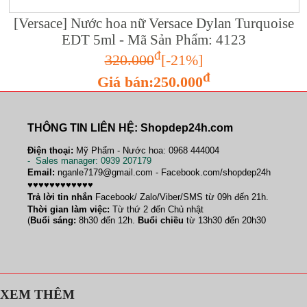
[Versace] Nước hoa nữ Versace Dylan Turquoise
EDT 5ml - Mã Sản Phẩm: 4123
đ
320.000
[-21%]
đ
Giá bán:250.000
THÔNG TIN LIÊN HỆ: Shopdep24h.com
Điện thoại:
Mỹ Phẩm - Nước hoa: 0968 444004
-
Sales manager
: 0939 207179
Email:
nganle7179@gmail.com - Facebook.com/shopdep24h
♥♥♥♥♥♥♥♥♥♥♥♥
Trả lời tin nhắn
Facebook/ Zalo/Viber/SMS từ 09h đến 21h.
Thời gian làm việc:
Từ thứ 2 đến Chủ nhật
(
Buổi sáng:
8h30 đến 12h.
Buổi chiều
từ 13h30 đến 20h30
XEM THÊM