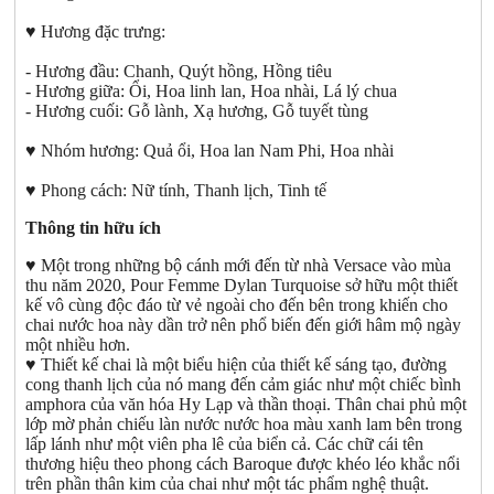
♥ Hương đặc trưng:
- Hương đầu: Chanh, Quýt hồng, Hồng tiêu
- Hương giữa: Ổi, Hoa linh lan, Hoa nhài, Lá lý chua
- Hương cuối: Gỗ lành, Xạ hương, Gỗ tuyết tùng
♥ Nhóm hương: Quả ổi, Hoa lan Nam Phi, Hoa nhài
♥ Phong cách: Nữ tính, Thanh lịch, Tinh tế
Thông tin hữu ích
♥ Một trong những bộ cánh mới đến từ nhà Versace vào mùa
thu năm 2020, Pour Femme Dylan Turquoise sở hữu một thiết
kế vô cùng độc đáo từ vẻ ngoài cho đến bên trong khiến cho
chai nước hoa này dần trở nên phổ biến đến giới hâm mộ ngày
một nhiều hơn.
♥ Thiết kế chai là một biểu hiện của thiết kế sáng tạo, đường
cong thanh lịch của nó mang đến cảm giác như một chiếc bình
amphora của văn hóa Hy Lạp và thần thoại. Thân chai phủ một
lớp mờ phản chiếu làn nước nước hoa màu xanh lam bên trong
lấp lánh như một viên pha lê của biển cả. Các chữ cái tên
thương hiệu theo phong cách Baroque được khéo léo khắc nổi
trên phần thân kim của chai như một tác phẩm nghệ thuật.