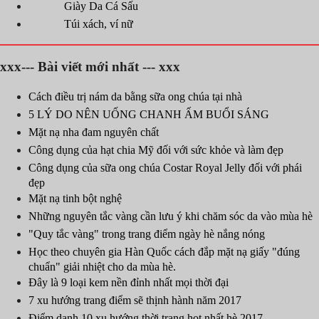
Giày Da Cá Sấu
Túi xách, ví nữ
xxx--- Bài viết mới nhất --- xxx
Cách điều trị nám da bằng sữa ong chúa tại nhà
5 LÝ DO NÊN UỐNG CHANH ẤM BUỔI SÁNG
Mặt nạ nha đam nguyên chất
Công dụng của hạt chia Mỹ đối với sức khỏe và làm đẹp
Công dụng của sữa ong chúa Costar Royal Jelly đối với phái
đẹp
Mặt nạ tinh bột nghệ
Những nguyên tắc vàng cần lưu ý khi chăm sóc da vào mùa hè
"Quy tắc vàng" trong trang điểm ngày hè nắng nóng
Học theo chuyên gia Hàn Quốc cách đắp mặt nạ giấy "đúng
chuẩn" giải nhiệt cho da mùa hè.
Đây là 9 loại kem nền đỉnh nhất mọi thời đại
7 xu hướng trang điểm sẽ thịnh hành năm 2017
Điểm danh 10 xu hướng thời trang hot nhất hè 2017