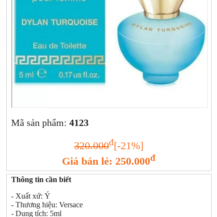
Xịt khoáng
Giảm cân | Tăng cân
Sữa rửa mặt | Tẩy trang | Lột mụn
Sp chăm sóc da khác
Nước hoa hồng | Toner
Sản phẩm trang điểm khác
Kit | Samples các loại
Cushion | BB cream | CC cream
Mã sản phẩm:
4123
đ
320.000
[-21%]
đ
Giá bán lẻ: 250.000
Thông tin cần biết
- Xuất xứ: Ý
- Thương hiệu: Versace
- Dung tích: 5ml