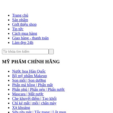
Trang chủ
Sản phẩm
Giới thiệu shop
Tin tức
Cách mua hàng
Giao hàng - thanh toán
Làm đẹp 24h
MỸ PHẨM CHÍNH HÃNG
Nước hoa Hàn Quốc
Bộ mỹ phẩm Makeup
Son môi | Son dưỡng
Phấn má hồng | Phấn mắt
Phấn phủ | Phấn nén | Phấn nước
Mascara | Mắt nước
Che khuyết điểm | Tạo khối
Chì kẻ mắt | môi | chân mày
Xịt khoáng
Sữa rửa mặt | Tẩy trang | Lột mụn