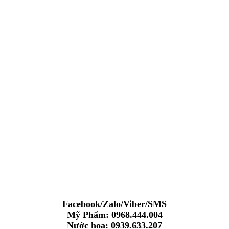
Facebook/Zalo/Viber/SMS
Mỹ Phẩm: 0968.444.004
Nước hoa: 0939.633.207