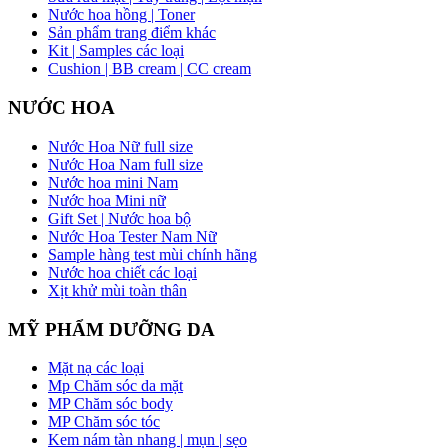
Nước hoa hồng | Toner
Sản phẩm trang điểm khác
Kit | Samples các loại
Cushion | BB cream | CC cream
NƯỚC HOA
Nước Hoa Nữ full size
Nước Hoa Nam full size
Nước hoa mini Nam
Nước hoa Mini nữ
Gift Set | Nước hoa bộ
Nước Hoa Tester Nam Nữ
Sample hàng test mùi chính hãng
Nước hoa chiết các loại
Xịt khử mùi toàn thân
MỸ PHẨM DƯỠNG DA
Mặt nạ các loại
Mp Chăm sóc da mặt
MP Chăm sóc body
MP Chăm sóc tóc
Kem nám tàn nhang | mụn | sẹo