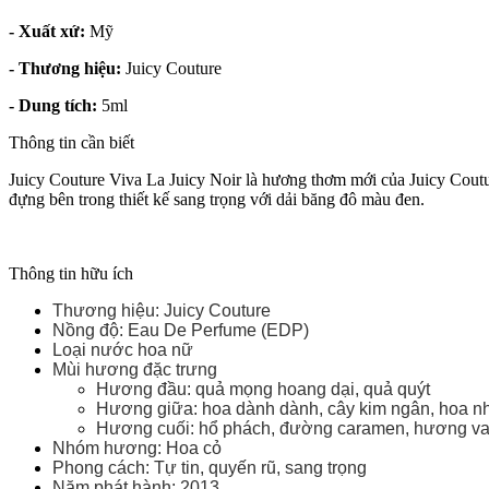
- Xuất xứ:
Mỹ
- Thương hiệu:
Juicy Couture
- Dung tích:
5ml
Thông tin cần biết
Juicy Couture Viva La Juicy Noir là hương thơm mới của Juicy Cout
đựng bên trong thiết kế sang trọng với dải băng đô màu đen.
Thông tin hữu ích
Thương hiệu: Juicy Couture
Nồng độ: Eau De Perfume (EDP)
Loại nước hoa nữ
Mùi hương đặc trưng
Hương đầu: quả mọng hoang dại, quả quýt
Hương giữa: hoa dành dành, cây kim ngân, hoa n
Hương cuối: hổ phách, đường caramen, hương va
Nhóm hương: Hoa cỏ
Phong cách: Tự tin, quyến rũ, sang trọng
Năm phát hành: 2013