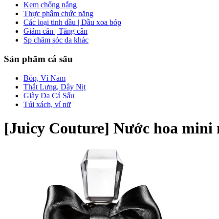
Kem chống nắng
Thực phẩm chức năng
Các loại tinh dầu | Dầu xoa bóp
Giảm cân | Tăng cân
Sp chăm sóc da khác
Sản phẩm cá sấu
Bóp, Ví Nam
Thắt Lưng, Dây Nịt
Giày Da Cá Sấu
Túi xách, ví nữ
[Juicy Couture] Nước hoa mini 