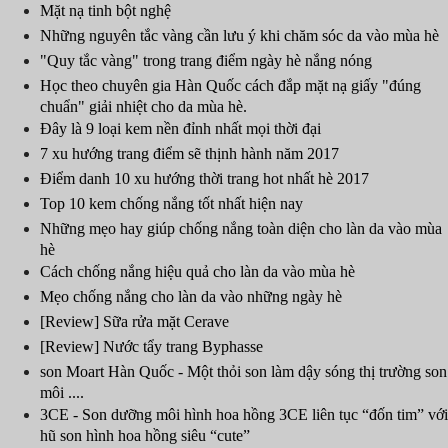
Mặt nạ tinh bột nghệ
Những nguyên tắc vàng cần lưu ý khi chăm sóc da vào mùa hè
"Quy tắc vàng" trong trang điểm ngày hè nắng nóng
Học theo chuyên gia Hàn Quốc cách đắp mặt nạ giấy "đúng
chuẩn" giải nhiệt cho da mùa hè.
Đây là 9 loại kem nền đỉnh nhất mọi thời đại
7 xu hướng trang điểm sẽ thịnh hành năm 2017
Điểm danh 10 xu hướng thời trang hot nhất hè 2017
Top 10 kem chống nắng tốt nhất hiện nay
Những mẹo hay giúp chống nắng toàn diện cho làn da vào mùa
hè
Cách chống nắng hiệu quả cho làn da vào mùa hè
Mẹo chống nắng cho làn da vào những ngày hè
[Review] Sữa rửa mặt Cerave
[Review] Nước tẩy trang Byphasse
son Moart Hàn Quốc - Một thỏi son làm dậy sóng thị trường son
môi ....
3CE - Son dưỡng môi hình hoa hồng 3CE liên tục “đốn tim” với
hũ son hình hoa hồng siêu “cute”