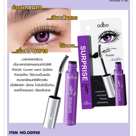
Xịt khoáng
Giảm cân | Tăng cân
Sữa rửa mặt | Tẩy trang | Lột mụn
Sp chăm sóc da khác
Nước hoa hồng | Toner
Sản phẩm trang điểm khác
Kit | Samples các loại
Cushion | BB cream | CC cream