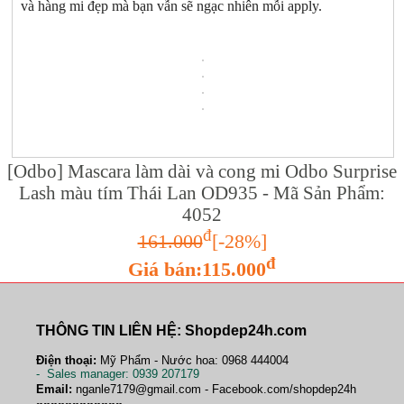
và hàng mi đẹp mà bạn vẫn sẽ ngạc nhiên mỗi apply.
[Odbo] Mascara làm dài và cong mi Odbo Surprise
Lash màu tím Thái Lan OD935 - Mã Sản Phẩm:
4052
đ
161.000
[-28%]
đ
Giá bán:115.000
THÔNG TIN LIÊN HỆ: Shopdep24h.com
Điện thoại:
Mỹ Phẩm - Nước hoa: 0968 444004
-
Sales manager
: 0939 207179
Email:
nganle7179@gmail.com - Facebook.com/shopdep24h