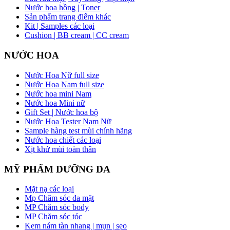
Nước hoa hồng | Toner
Sản phẩm trang điểm khác
Kit | Samples các loại
Cushion | BB cream | CC cream
NƯỚC HOA
Nước Hoa Nữ full size
Nước Hoa Nam full size
Nước hoa mini Nam
Nước hoa Mini nữ
Gift Set | Nước hoa bộ
Nước Hoa Tester Nam Nữ
Sample hàng test mùi chính hãng
Nước hoa chiết các loại
Xịt khử mùi toàn thân
MỸ PHẨM DƯỠNG DA
Mặt nạ các loại
Mp Chăm sóc da mặt
MP Chăm sóc body
MP Chăm sóc tóc
Kem nám tàn nhang | mụn | sẹo