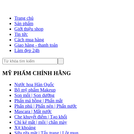
Trang chủ
Sản phẩm
Giới thiệu shop
Tin tức
Cách mua hàng
Giao hàng - thanh toán
Làm đẹp 24h
MỸ PHẨM CHÍNH HÃNG
Nước hoa Hàn Quốc
Bộ mỹ phẩm Makeup
Son môi | Son dưỡng
Phấn má hồng | Phấn mắt
Phấn phủ | Phấn nén | Phấn nước
Mascara | Mắt nước
Che khuyết điểm | Tạo khối
Chì kẻ mắt | môi | chân mày
Xịt khoáng
Sữa rửa mặt | Tẩy trang | Lột mụn