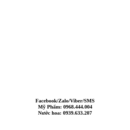
Facebook/Zalo/Viber/SMS
Mỹ Phẩm: 0968.444.004
Nước hoa: 0939.633.207