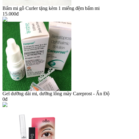
Bấm mi gỗ Curler tặng kèm 1 miếng đệm bấm mi
15.000đ
Gel dưỡng dài mi, dưỡng lông mày Careprost - Ấn Độ
0đ