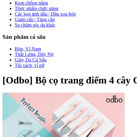
Kem chống nắng
Thực phẩm chức năng
Các loại tinh dầu | Dầu xoa bóp
Giảm cân | Tăng cân
Sp chăm sóc da khác
Sản phẩm cá sấu
Bóp, Ví Nam
Thắt Lưng, Dây Nịt
Giày Da Cá Sấu
Túi xách, ví nữ
[Odbo] Bộ cọ trang điểm 4 cây 