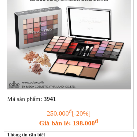
Xịt khoáng
Giảm cân | Tăng cân
Sữa rửa mặt | Tẩy trang | Lột mụn
Sp chăm sóc da khác
Nước hoa hồng | Toner
Sản phẩm trang điểm khác
Kit | Samples các loại
Cushion | BB cream | CC cream
Mã sản phẩm:
3941
đ
250.000
[-20%]
đ
Giá bán lẻ: 198.000
Thông tin cần biết