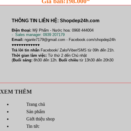
Giá bán:198.000
THÔNG TIN LIÊN HỆ: Shopdep24h.com
Điện thoại:
Mỹ Phẩm - Nước hoa: 0968 444004
-
Sales manager
: 0939 207179
Email:
nganle7179@gmail.com - Facebook.com/shopdep24h
♥♥♥♥♥♥♥♥♥♥♥♥
Trả lời tin nhắn
Facebook/ Zalo/Viber/SMS từ 09h đến 21h.
Thời gian làm việc:
Từ thứ 2 đến Chủ nhật
(
Buổi sáng:
8h30 đến 12h.
Buổi chiều
từ 13h30 đến 20h30
XEM THÊM
Trang chủ
Sản phẩm
Giới thiệu shop
Tin tức