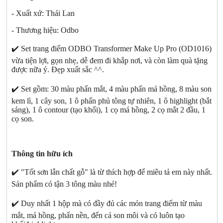
- Xuất xứ: Thái Lan
- Thương hiệu: Odbo
✔️ Set trang điểm ODBO Transformer Make Up Pro (OD1016)
vừa tiện lợi, gọn nhẹ, dễ đem đi khắp nơi, và còn làm quà tặng
được nữa ý. Đẹp xuất sắc ^^.
✔️ Set gồm: 30 màu phấn mắt, 4 màu phấn má hồng, 8 màu son
kem lì, 1 cây son, 1 ô phấn phủ tông tự nhiên, 1 ô highlight (bắt
sáng), 1 ô contour (tạo khối), 1 cọ má hồng, 2 cọ mắt 2 đầu, 1
cọ son.
Thông tin hữu ích
✔️ "Tốt sơn lẫn chất gỗ" là từ thích hợp để miêu tả em này nhất.
Sản phẩm có tận 3 tông màu nhé!
✔️ Duy nhất 1 hộp mà có đầy đủ các món trang điểm từ màu
mắt, má hồng, phấn nền, đến cả son môi và có luôn tạo